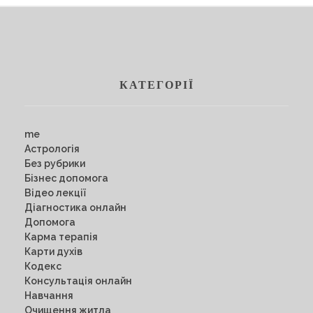
Навчання
Карти Духів
Бізнес допомога
КАТЕГОРІЇ
me
Астрологія
Без рубрики
Бізнес допомога
Відео лекції
Діагностика онлайн
Допомога
Карма терапія
Карти духів
Кодекс
Консультація онлайн
Навчання
Очищення житла