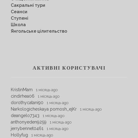
Сакральні тури
Сеанси
Ступені
Школа
Янгольське цілительство
АКТИВНІ КОРИСТУВАЧІ
KristinMam
1 місяць ago
cindirhea06
1 місяць ago
dorothycatani90
1 місяць ago
Narkologicheskaya pomosh_ejKr
1 місяць ago
deangelo7343
1 місяць ago
anthonyeden9259
1 місяць ago
jerrybennet0461
1 місяць ago
Hollyfug
1 місяць ago