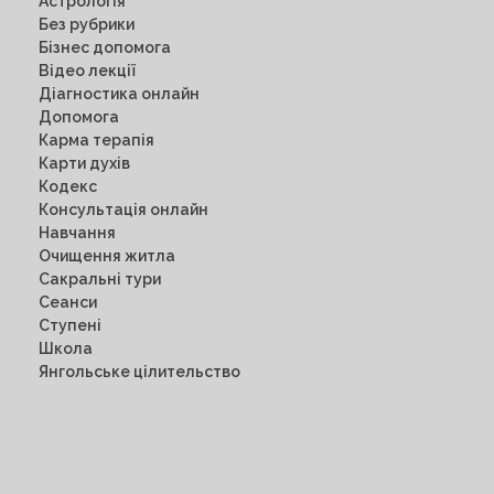
Астрологія
Без рубрики
Бізнес допомога
Відео лекції
Діагностика онлайн
Допомога
Карма терапія
Карти духів
Кодекс
Консультація онлайн
Навчання
Очищення житла
Сакральні тури
Сеанси
Ступені
Школа
Янгольське цілительство