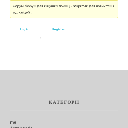
Форум ‘Форум для ищущих помощь’ закритий для нових тем і
відповідей .
Log in
Register
/
КАТЕГОРІЇ
me