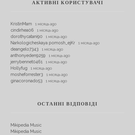
АКТИВНІ КОРИСТУВАЧІ
KristinMam
1 місяць ago
cindirhea06
1 місяць ago
dorothycatani90
1 місяць ago
Narkologicheskaya pomosh_ejKr
1 місяць ago
deangelo7343
1 місяць ago
anthonyeden9259
1 місяць ago
jerrybennet0461
1 місяць ago
Hollyfug
1 місяць ago
mosheforrester3
1 місяць ago
ginacoronado53
1 місяць ago
ОСТАННІ ВІДПОВІДІ
Mikipedia Music
Mikipedia Music