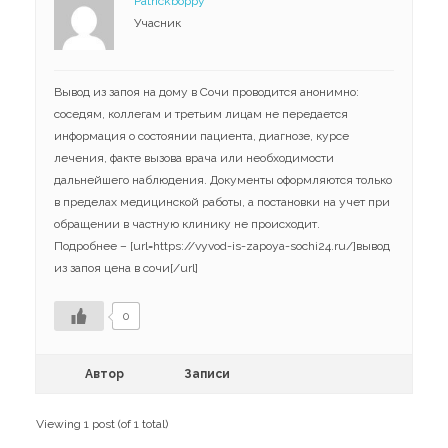
Patrickboppy
Навчання
Карти Духів
Учасник
Бізнес допомога
Вывод из запоя на дому в Сочи проводится анонимно:
соседям, коллегам и третьим лицам не передается
информация о состоянии пациента, диагнозе, курсе
лечения, факте вызова врача или необходимости
дальнейшего наблюдения. Документы оформляются только
в пределах медицинской работы, а постановки на учет при
обращении в частную клинику не происходит.
Подробнее – [url=https://vyvod-is-zapoya-sochi24.ru/]вывод
из запоя цена в сочи[/url]
0
Автор
Записи
Viewing 1 post (of 1 total)