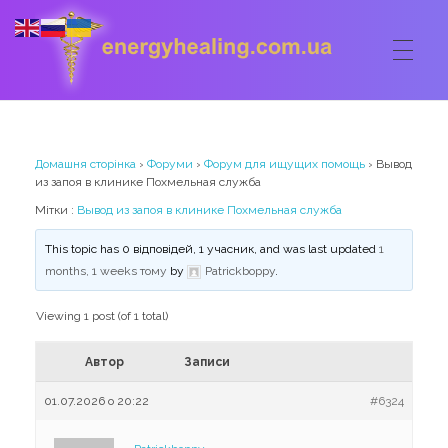
ГОЛОВНА
Energyhealing
Анастасія медіум,контактер,щоденник медіума,Майстер,цілительство,карма терапія,консультація онлайн,астрологія
Домашня сторінка
›
Форуми
›
Форум для ищущих помощь
›
Вывод
ФОРУМ
из запоя в клинике Похмельная служба
Мітки :
Вывод из запоя в клинике Похмельная служба
ДОПОМОГА
This topic has 0 відповідей, 1 учасник, and was last updated
1
Консультація онлайн
months, 1 weeks тому
by
Patrickboppy
.
ШКОЛА
Сеанси
Viewing 1 post (of 1 total)
Кодекс
КОРИСНЕ
Астрологія
Автор
Записи
Ангельське цілительство
Сакральні тури
КОНТАКТИ
Карма терапія
01.07.2026 о 20:22
#6324
Ступені
Відео лекції
Очищення житла