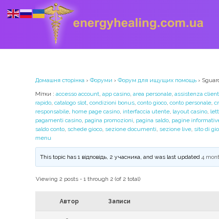
Домашня сторінка
›
Форуми
›
Форум для ищущих помощь
›
Sguard
Energyhealing
Анастасія медіум,контактер,щоденник медіума,Майстер,цілительство,карма терапія,консультація онлайн,астрологія
Мітки :
accesso account
,
app casino
,
area personale
,
assistenza client
rapido
,
catalogo slot
,
condizioni bonus
,
conto gioco
,
conto personale
,
c
responsabile
,
home page casino
,
interfaccia utente
,
layout casino
,
let
pagamenti casino
,
pagina promozioni
,
pagina saldo
,
pagine informativ
saldo conto
,
schede gioco
,
sezione documenti
,
sezione live
,
sito di gi
menu
This topic has 1 відповідь, 2 учасника, and was last updated
4 mont
Viewing 2 posts - 1 through 2 (of 2 total)
Автор
Записи