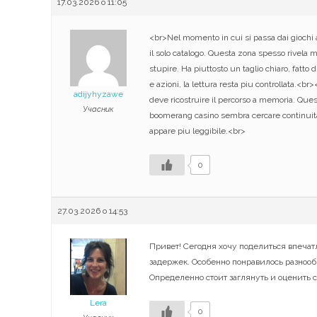
17.03.2026 о 11:05
<br>Nel momento in cui si passa dai giochi 
il solo catalogo. Questa zona spesso rivela
stupire. Ha piuttosto un taglio chiaro, fatto
e azioni, la lettura resta piu controllata.<
adijyhyzawe
deve ricostruire il percorso a memoria. Ques
Учасник
boomerang casino sembra cercare continuita pi
appare piu leggibile.<br>
0
27.03.2026 о 14:53
Привет! Сегодня хочу поделиться впеча
задержек. Особенно понравилось разнообр
Определенно стоит заглянуть и оценить 
Lera
0