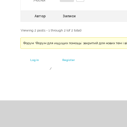
Учасник
Автор
Записи
Viewing 2 posts - 1 through 2 (of 2 total)
Форум ‘Форум для ищущих помощь’ закритий для нових тем і ві
Log in
Register
/