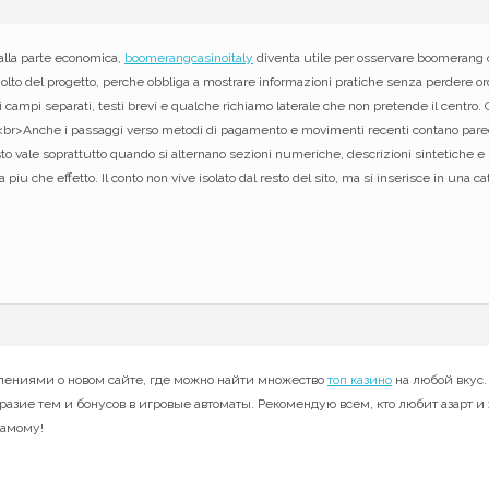
alla parte economica,
boomerangcasinoitaly
diventa utile per osservare boomerang ca
 molto del progetto, perche obbliga a mostrare informazioni pratiche senza perdere 
 di campi separati, testi brevi e qualche richiamo laterale che non pretende il centr
br><br>Anche i passaggi verso metodi di pagamento e movimenti recenti contano parecch
to vale soprattutto quando si alternano sezioni numeriche, descrizioni sintetiche e
u che effetto. Il conto non vive isolato dal resto del sito, ma si inserisce in una c
тлениями о новом сайте, где можно найти множество
топ казино
на любой вкус.
азие тем и бонусов в игровые автоматы. Рекомендую всем, кто любит азарт и 
самому!