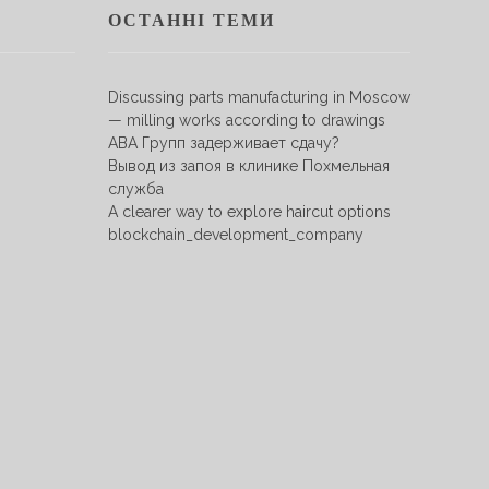
ОСТАННІ ТЕМИ
Discussing parts manufacturing in Moscow
— milling works according to drawings
АВА Групп задерживает сдачу?
Вывод из запоя в клинике Похмельная
служба
A clearer way to explore haircut options
blockchain_development_company