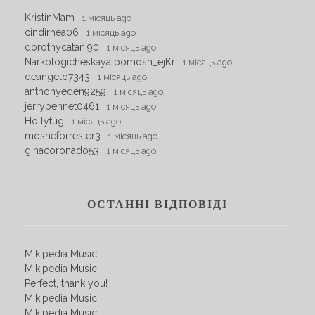
KristinMam
1 місяць ago
cindirhea06
1 місяць ago
dorothycatani90
1 місяць ago
Narkologicheskaya pomosh_ejKr
1 місяць ago
deangelo7343
1 місяць ago
anthonyeden9259
1 місяць ago
jerrybennet0461
1 місяць ago
Hollyfug
1 місяць ago
mosheforrester3
1 місяць ago
ginacoronado53
1 місяць ago
ОСТАННІ ВІДПОВІДІ
Mikipedia Music
Mikipedia Music
Perfect, thank you!
Mikipedia Music
Mikipedia Music