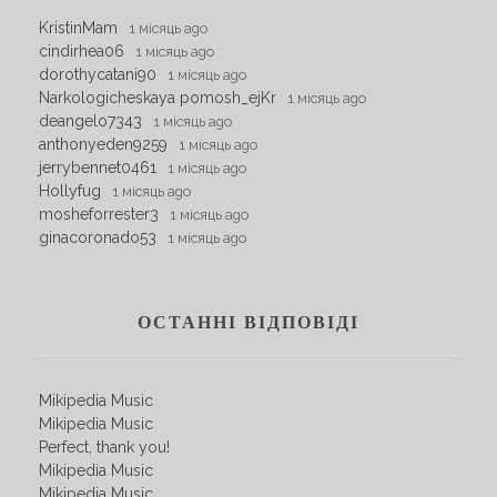
KristinMam
1 місяць ago
cindirhea06
1 місяць ago
dorothycatani90
1 місяць ago
Narkologicheskaya pomosh_ejKr
1 місяць ago
deangelo7343
1 місяць ago
anthonyeden9259
1 місяць ago
jerrybennet0461
1 місяць ago
Hollyfug
1 місяць ago
mosheforrester3
1 місяць ago
ginacoronado53
1 місяць ago
ОСТАННІ ВІДПОВІДІ
Mikipedia Music
Mikipedia Music
Perfect, thank you!
Mikipedia Music
Mikipedia Music