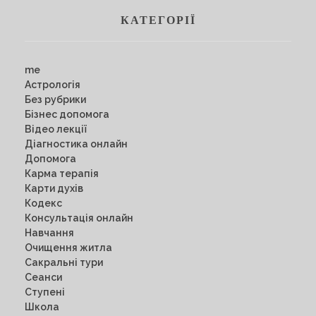
КАТЕГОРІЇ
me
Астрологія
Без рубрики
Бізнес допомога
Відео лекції
Діагностика онлайн
Допомога
Карма терапія
Карти духів
Кодекс
Консультація онлайн
Навчання
Очищення житла
Сакральні тури
Сеанси
Ступені
Школа