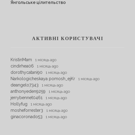
Янгольське цілительство
АКТИВНІ КОРИСТУВАЧІ
KristinMam
1 місяць ago
cindirhea06
1 місяць ago
dorothycatani90
1 місяць ago
Narkologicheskaya pomosh_ejKr
1 місяць ago
deangelo7343
1 місяць ago
anthonyeden9259
1 місяць ago
jerrybennet0461
1 місяць ago
Hollyfug
1 місяць ago
mosheforrester3
1 місяць ago
ginacoronado53
1 місяць ago