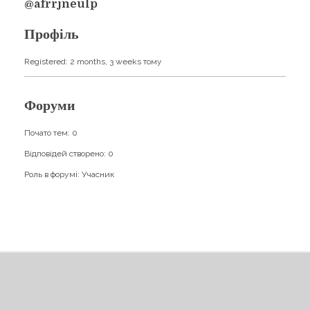
Навчання
@afrrjneulp
Карти Духів
Бізнес допомога
Профіль
Registered: 2 months, 3 weeks тому
Форуми
Почато тем: 0
Відповідей створено: 0
Роль в форумі: Учасник