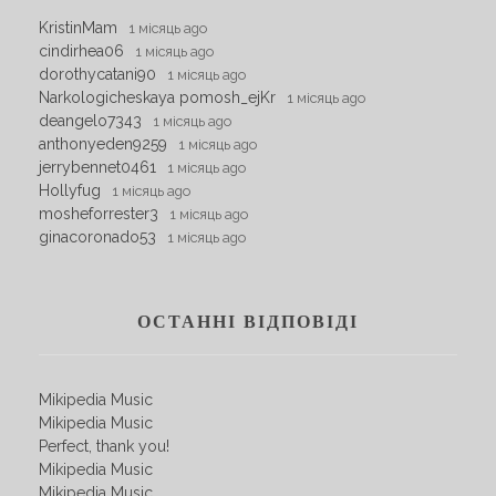
KristinMam
1 місяць ago
cindirhea06
1 місяць ago
dorothycatani90
1 місяць ago
Narkologicheskaya pomosh_ejKr
1 місяць ago
deangelo7343
1 місяць ago
anthonyeden9259
1 місяць ago
jerrybennet0461
1 місяць ago
Hollyfug
1 місяць ago
mosheforrester3
1 місяць ago
ginacoronado53
1 місяць ago
ОСТАННІ ВІДПОВІДІ
Mikipedia Music
Mikipedia Music
Perfect, thank you!
Mikipedia Music
Mikipedia Music