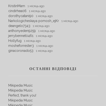
KristinMam
1 місяць ago
cindirhea06
1 місяць ago
dorothycatani90
1 місяць ago
Narkologicheskaya pomosh_ejKr
1 місяць ago
deangelo7343
1 місяць ago
anthonyeden9259
1 місяць ago
jerrybennet0461
1 місяць ago
Hollyfug
1 місяць ago
mosheforrester3
1 місяць ago
ginacoronado53
1 місяць ago
ОСТАННІ ВІДПОВІДІ
Mikipedia Music
Mikipedia Music
Perfect, thank you!
Mikipedia Music
Mikipedia Music