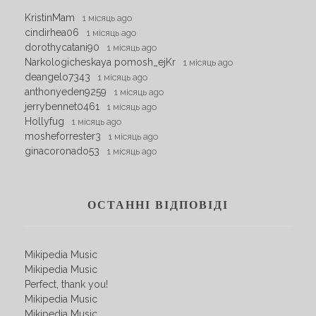
KristinMam
1 місяць ago
cindirhea06
1 місяць ago
dorothycatani90
1 місяць ago
Narkologicheskaya pomosh_ejKr
1 місяць ago
deangelo7343
1 місяць ago
anthonyeden9259
1 місяць ago
jerrybennet0461
1 місяць ago
Hollyfug
1 місяць ago
mosheforrester3
1 місяць ago
ginacoronado53
1 місяць ago
ОСТАННІ ВІДПОВІДІ
Mikipedia Music
Mikipedia Music
Perfect, thank you!
Mikipedia Music
Mikipedia Music