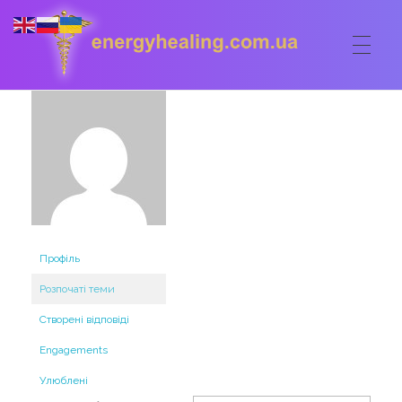
ГОЛОВНА
Energyhealing
Анастасія медіум,контактер,щоденник медіума,Майстер,цілительство,карма терапія,консультація онлайн,астрологія
ФОРУМ
ДОПОМОГА
Консультація онлайн
ШКОЛА
Профіль
Сеанси
Кодекс
Розпочаті теми
КОРИСНЕ
Створені відповіді
Астрологія
Ангельське цілительство
Сакральні тури
КОНТАКТИ
Engagements
Карма терапія
Ступені
Відео лекції
Улюблені
Очищення житла