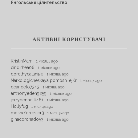
Янгольське цілительство
АКТИВНІ КОРИСТУВАЧІ
KristinMam
1 місяць ago
cindirhea06
1 місяць ago
dorothycatani90
1 місяць ago
Narkologicheskaya pomosh_ejKr
1 місяць ago
deangelo7343
1 місяць ago
anthonyeden9259
1 місяць ago
jerrybennet0461
1 місяць ago
Hollyfug
1 місяць ago
mosheforrester3
1 місяць ago
ginacoronado53
1 місяць ago