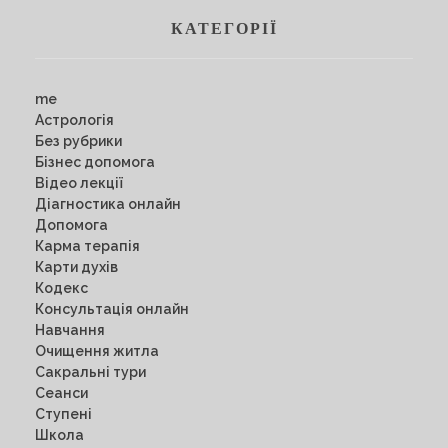
КАТЕГОРІЇ
me
Астрологія
Без рубрики
Бізнес допомога
Відео лекції
Діагностика онлайн
Допомога
Карма терапія
Карти духів
Кодекс
Консультація онлайн
Навчання
Очищення житла
Сакральні тури
Сеанси
Ступені
Школа