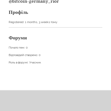
Навчання
@bitcoin-germany_rior
Карти Духів
Бізнес допомога
Профіль
Registered: 1 months, 3 weeks тому
Форуми
Почато тем: 0
Відповідей створено: 0
Роль в форумі: Учасник