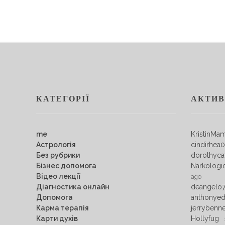
КАТЕГОРІЇ
АКТИВ
me
KristinMa
Астрологія
cindirhea
Без рубрики
dorothyca
Бізнес допомога
Narkologi
Відео лекції
ago
Діагностика онлайн
deangelo
Допомога
anthonye
Карма терапія
jerrybenn
Карти духів
Hollyfug