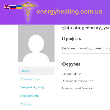
@bitcoin-germany_yv
Профіль
Energyhealing
Анастасія медіум,контактер,щоденник медіума,Майстер,цілительство,карма терапія,консультація онлайн,астрологія
Registered: 1 months, 3 weeks том
Форуми
Профіль
Почато тем: 0
Розпочаті теми
Відповідей створено: 0
Створені відповіді
Роль в форумі: Учасник
Engagements
Улюблені