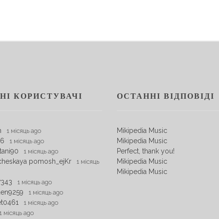
НІ КОРИСТУВАЧІ
ОСТАННІ ВІДПОВІДІ
m
Mikipedia Music
1 місяць ago
06
Mikipedia Music
1 місяць ago
tani90
Perfect, thank you!
1 місяць ago
cheskaya pomosh_ejKr
Mikipedia Music
1 місяць
Mikipedia Music
7343
1 місяць ago
den9259
1 місяць ago
et0461
1 місяць ago
1 місяць ago