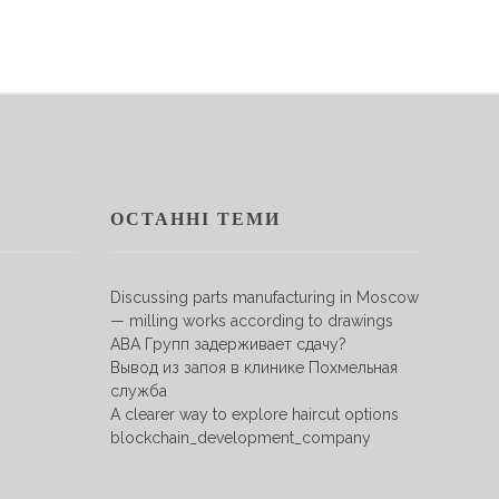
ОСТАННІ ТЕМИ
Discussing parts manufacturing in Moscow
— milling works according to drawings
АВА Групп задерживает сдачу?
Вывод из запоя в клинике Похмельная
служба
A clearer way to explore haircut options
blockchain_development_company