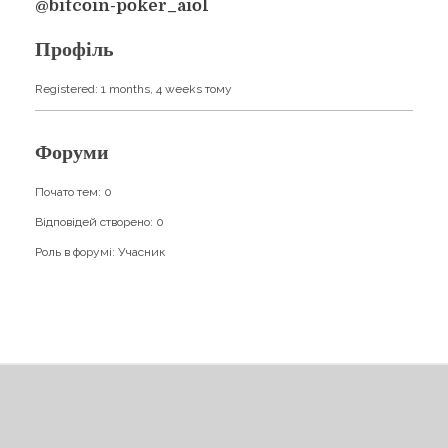
Навчання
@bitcoin-poker_aiol
Карти Духів
Бізнес допомога
Профіль
Registered: 1 months, 4 weeks тому
Форуми
Почато тем: 0
Відповідей створено: 0
Роль в форумі: Учасник