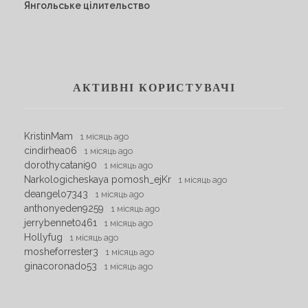
Янгольське цілительство
АКТИВНІ КОРИСТУВАЧІ
KristinMam
1 місяць ago
cindirhea06
1 місяць ago
dorothycatani90
1 місяць ago
Narkologicheskaya pomosh_ejKr
1 місяць ago
deangelo7343
1 місяць ago
anthonyeden9259
1 місяць ago
jerrybennet0461
1 місяць ago
Hollyfug
1 місяць ago
mosheforrester3
1 місяць ago
ginacoronado53
1 місяць ago