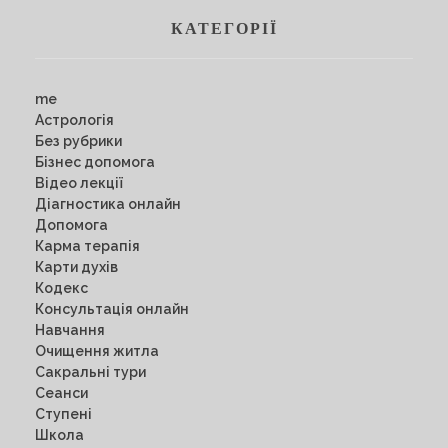
КАТЕГОРІЇ
me
Астрологія
Без рубрики
Бізнес допомога
Відео лекції
Діагностика онлайн
Допомога
Карма терапія
Карти духів
Кодекс
Консультація онлайн
Навчання
Очищення житла
Сакральні тури
Сеанси
Ступені
Школа