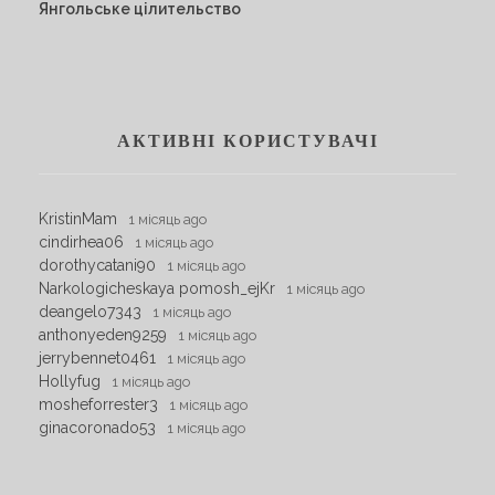
Янгольське цілительство
АКТИВНІ КОРИСТУВАЧІ
KristinMam
1 місяць ago
cindirhea06
1 місяць ago
dorothycatani90
1 місяць ago
Narkologicheskaya pomosh_ejKr
1 місяць ago
deangelo7343
1 місяць ago
anthonyeden9259
1 місяць ago
jerrybennet0461
1 місяць ago
Hollyfug
1 місяць ago
mosheforrester3
1 місяць ago
ginacoronado53
1 місяць ago