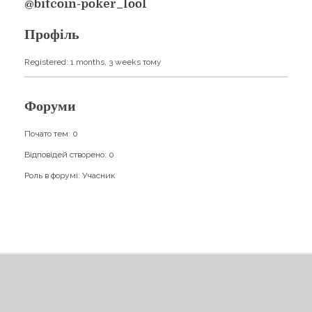
Навчання
@bitcoin-poker_lool
Карти Духів
Бізнес допомога
Профіль
Registered: 1 months, 3 weeks тому
Форуми
Почато тем: 0
Відповідей створено: 0
Роль в форумі: Учасник