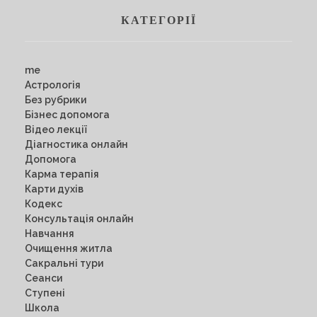
КАТЕГОРІЇ
me
Астрологія
Без рубрики
Бізнес допомога
Відео лекції
Діагностика онлайн
Допомога
Карма терапія
Карти духів
Кодекс
Консультація онлайн
Навчання
Очищення житла
Сакральні тури
Сеанси
Ступені
Школа