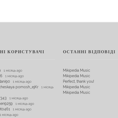
НІ КОРИСТУВАЧІ
ОСТАННІ ВІДПОВІДІ
m
Mikipedia Music
1 місяць ago
06
Mikipedia Music
1 місяць ago
tani90
Perfect, thank you!
1 місяць ago
cheskaya pomosh_ejKr
Mikipedia Music
1 місяць
Mikipedia Music
7343
1 місяць ago
den9259
1 місяць ago
et0461
1 місяць ago
1 місяць ago