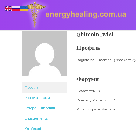
@bitcoin_wlsl
Профіль
Energyhealing
Анастасія медіум,контактер,щоденник медіума,Майстер,цілительство,карма терапія,консультація онлайн,астрологія
Registered: 1 months, 3 weeks том
Форуми
Профіль
Почато тем: 0
Розпочаті теми
Відповідей створено: 0
Створені відповіді
Роль в форумі: Учасник
Engagements
Улюблені