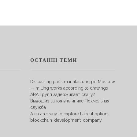
ОСТАННІ ТЕМИ
Discussing parts manufacturing in Moscow
— milling works according to drawings
АВА Групп задерживает сдачу?
Вывод из запоя в клинике Похмельная
служба
A clearer way to explore haircut options
blockchain_development_company