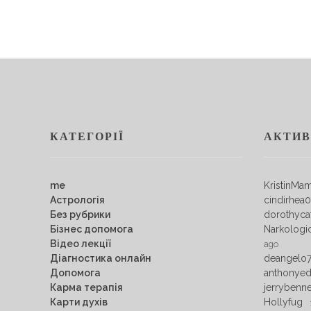
КАТЕГОРІЇ
АКТИВ
me
KristinMa
Астрологія
cindirhea
Без рубрики
dorothyca
Бізнес допомога
Narkologi
Відео лекції
ago
Діагностика онлайн
deangelo
Допомога
anthonye
Карма терапія
jerrybenn
Карти духів
Hollyfug