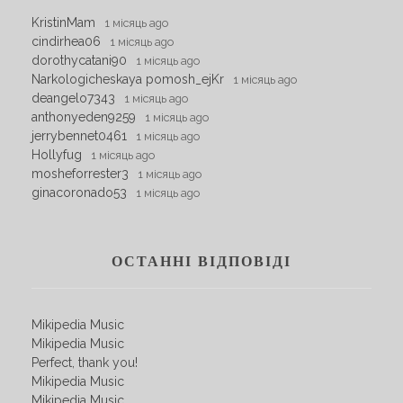
KristinMam
1 місяць ago
cindirhea06
1 місяць ago
dorothycatani90
1 місяць ago
Narkologicheskaya pomosh_ejKr
1 місяць ago
deangelo7343
1 місяць ago
anthonyeden9259
1 місяць ago
jerrybennet0461
1 місяць ago
Hollyfug
1 місяць ago
mosheforrester3
1 місяць ago
ginacoronado53
1 місяць ago
ОСТАННІ ВІДПОВІДІ
Mikipedia Music
Mikipedia Music
Perfect, thank you!
Mikipedia Music
Mikipedia Music