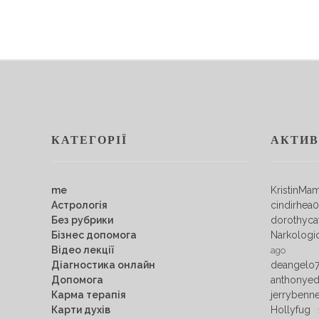
КАТЕГОРІЇ
АКТИВ
me
KristinMa
Астрологія
cindirhea
Без рубрики
dorothyca
Бізнес допомога
Narkologi
Відео лекції
ago
Діагностика онлайн
deangelo
Допомога
anthonye
Карма терапія
jerrybenn
Карти духів
Hollyfug