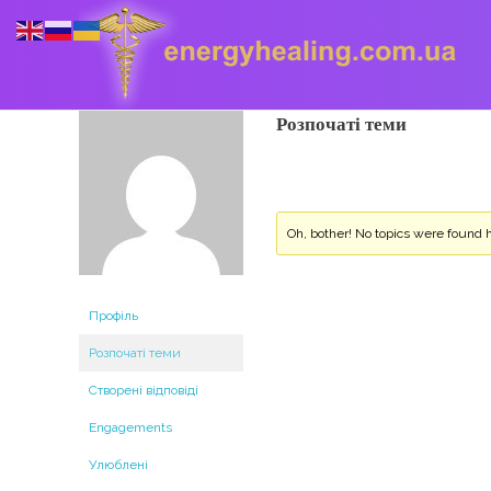
Розпочаті теми
Energyhealing
Анастасія медіум,контактер,щоденник медіума,Майстер,цілительство,карма терапія,консультація онлайн,астрологія
Oh, bother! No topics were found 
Профіль
Розпочаті теми
Створені відповіді
Engagements
Улюблені