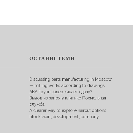
ОСТАННІ ТЕМИ
Discussing parts manufacturing in Moscow
— milling works according to drawings
АВА Групп задерживает сдачу?
Вывод из запоя в клинике Похмельная
служба
A clearer way to explore haircut options
blockchain_development_company