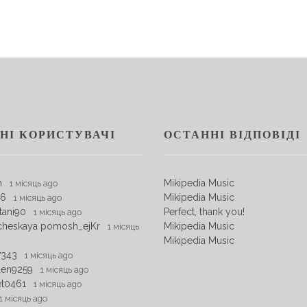
НІ КОРИСТУВАЧІ
ОСТАННІ ВІДПОВІДІ
m
Mikipedia Music
1 місяць ago
06
Mikipedia Music
1 місяць ago
tani90
Perfect, thank you!
1 місяць ago
cheskaya pomosh_ejKr
Mikipedia Music
1 місяць
Mikipedia Music
7343
1 місяць ago
den9259
1 місяць ago
et0461
1 місяць ago
1 місяць ago