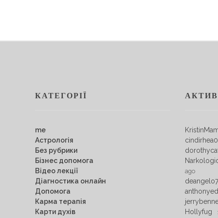
КАТЕГОРІЇ
АКТИВ
me
KristinMa
Астрологія
cindirhea
Без рубрики
dorothyca
Бізнес допомога
Narkologi
Відео лекції
ago
Діагностика онлайн
deangelo
Допомога
anthonye
Карма терапія
jerrybenn
Карти духів
Hollyfug