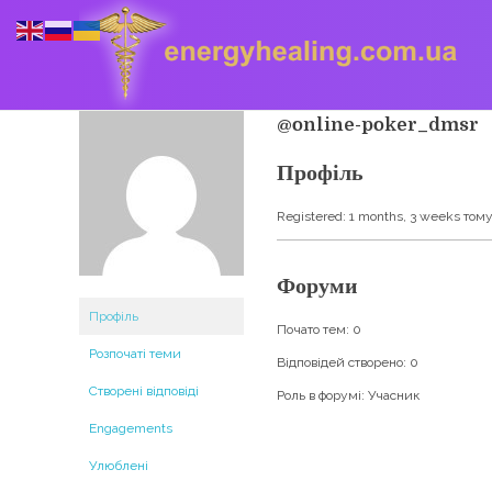
@online-poker_dmsr
Профіль
Energyhealing
Анастасія медіум,контактер,щоденник медіума,Майстер,цілительство,карма терапія,консультація онлайн,астрологія
Registered: 1 months, 3 weeks том
Форуми
Профіль
Почато тем: 0
Розпочаті теми
Відповідей створено: 0
Створені відповіді
Роль в форумі: Учасник
Engagements
Улюблені