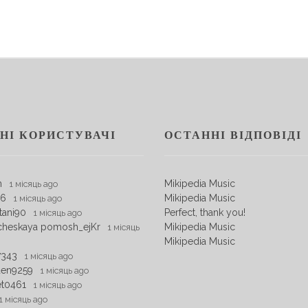
НІ КОРИСТУВАЧІ
ОСТАННІ ВІДПОВІДІ
m
Mikipedia Music
1 місяць ago
06
Mikipedia Music
1 місяць ago
tani90
Perfect, thank you!
1 місяць ago
cheskaya pomosh_ejKr
Mikipedia Music
1 місяць
Mikipedia Music
7343
1 місяць ago
den9259
1 місяць ago
et0461
1 місяць ago
1 місяць ago