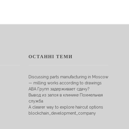
ОСТАННІ ТЕМИ
Discussing parts manufacturing in Moscow
— milling works according to drawings
АВА Групп задерживает сдачу?
Вывод из запоя в клинике Похмельная
служба
A clearer way to explore haircut options
blockchain_development_company