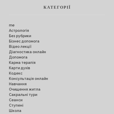
КАТЕГОРІЇ
me
Астрологія
Без рубрики
Бізнес допомога
Відео лекції
Діагностика онлайн
Допомога
Карма терапія
Карти духів
Кодекс
Консультація онлайн
Навчання
Очищення житла
Сакральні тури
Сеанси
Ступені
Школа