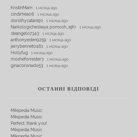
KristinMam
1 місяць ago
cindirhea06
1 місяць ago
dorothycatani90
1 місяць ago
Narkologicheskaya pomosh_ejKr
1 місяць ago
deangelo7343
1 місяць ago
anthonyeden9259
1 місяць ago
jerrybennet0461
1 місяць ago
Hollyfug
1 місяць ago
mosheforrester3
1 місяць ago
ginacoronado53
1 місяць ago
ОСТАННІ ВІДПОВІДІ
Mikipedia Music
Mikipedia Music
Perfect, thank you!
Mikipedia Music
Mikipedia Music