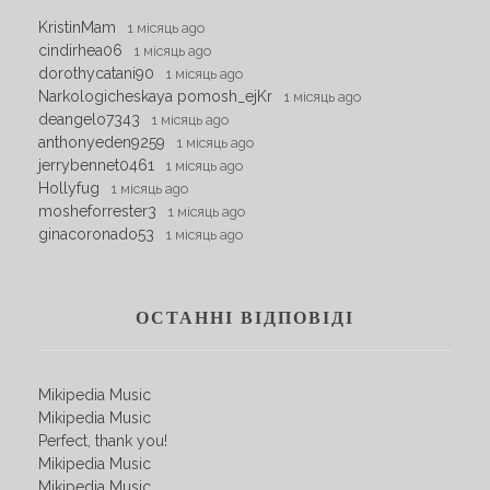
KristinMam
1 місяць ago
cindirhea06
1 місяць ago
dorothycatani90
1 місяць ago
Narkologicheskaya pomosh_ejKr
1 місяць ago
deangelo7343
1 місяць ago
anthonyeden9259
1 місяць ago
jerrybennet0461
1 місяць ago
Hollyfug
1 місяць ago
mosheforrester3
1 місяць ago
ginacoronado53
1 місяць ago
ОСТАННІ ВІДПОВІДІ
Mikipedia Music
Mikipedia Music
Perfect, thank you!
Mikipedia Music
Mikipedia Music