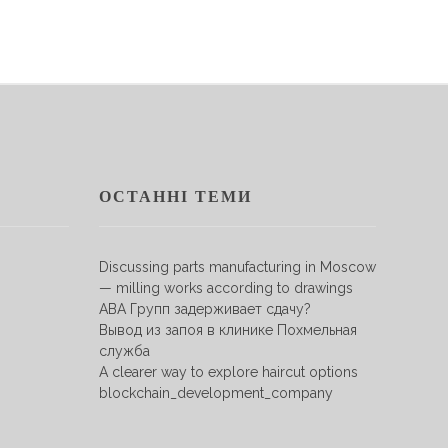
ОСТАННІ ТЕМИ
Discussing parts manufacturing in Moscow
— milling works according to drawings
АВА Групп задерживает сдачу?
Вывод из запоя в клинике Похмельная
служба
A clearer way to explore haircut options
blockchain_development_company