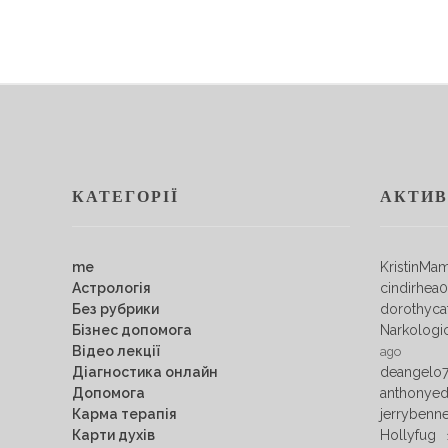
КАТЕГОРІЇ
АКТИВ
me
KristinMa
Астрологія
cindirhea
Без рубрики
dorothyca
Бізнес допомога
Narkologi
Відео лекції
ago
Діагностика онлайн
deangelo
Допомога
anthonye
Карма терапія
jerrybenn
Карти духів
Hollyfug