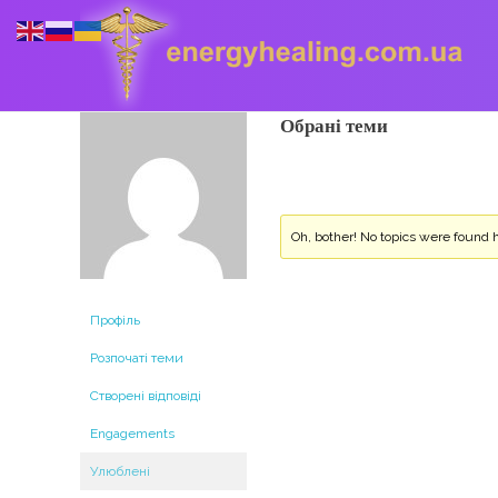
Обрані теми
Energyhealing
Анастасія медіум,контактер,щоденник медіума,Майстер,цілительство,карма терапія,консультація онлайн,астрологія
Oh, bother! No topics were found 
Профіль
Розпочаті теми
Створені відповіді
Engagements
Улюблені