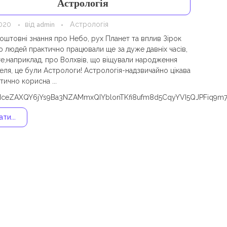
Астрологія
2020
від
Астрологія
admin
коштовні знання про Небо, рух Планет та вплив Зірок
ю людей практично працювали ще за дуже давніх часів,
те,наприклад, про Волхвів, що віщували народження
еля, це були Астрологи! Астрологія-надзвичайно цікава
тично корисна ...
eZAXQY6jYs9Ba3NZAMmxQIYblonTKfi8ufm8d5CqyYVI5QJPFiq9m
ти...