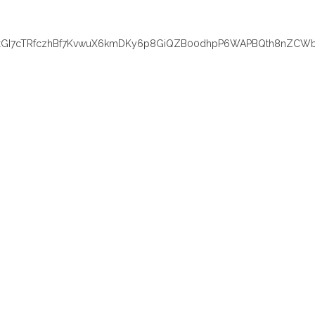
xGI7cTRfczhBf7KvwuX6kmDKy6p8GiQZB00dhpP6WAPBQth8nZCWb