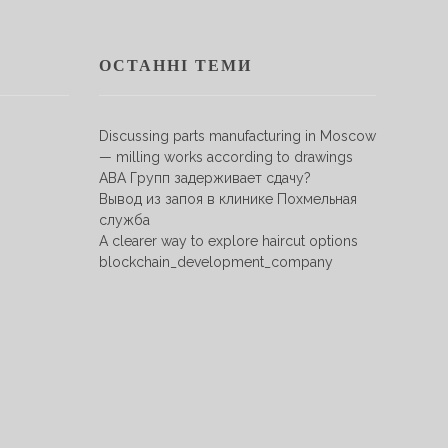
ОСТАННІ ТЕМИ
Discussing parts manufacturing in Moscow
— milling works according to drawings
АВА Групп задерживает сдачу?
Вывод из запоя в клинике Похмельная
служба
A clearer way to explore haircut options
blockchain_development_company