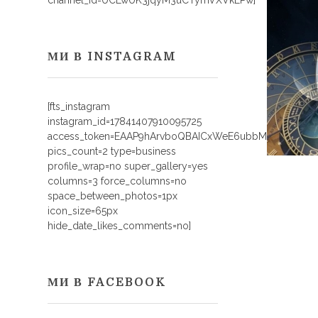
channel_id=UCLwUK3jqyM3uCTymVXVkEPw]
МИ В INSTAGRAM
[fts_instagram
instagram_id=17841407910095725
access_token=EAAP9hArvboQBAICxWeE6ubbMAPVIyHq
pics_count=2 type=business
profile_wrap=no super_gallery=yes
columns=3 force_columns=no
space_between_photos=1px
icon_size=65px
hide_date_likes_comments=no]
МИ В FACEBOOK