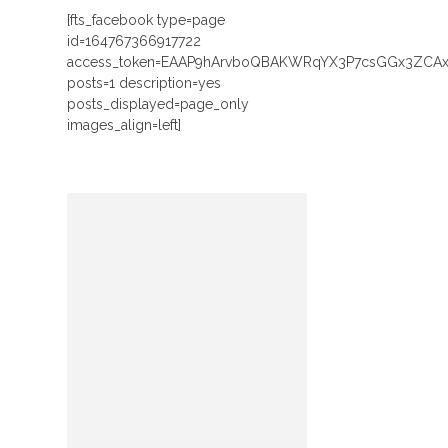
[fts_facebook type=page
id=164767366917722
access_token=EAAP9hArvboQBAKWRqYX3P7csGGx3ZCA
posts=1 description=yes
posts_displayed=page_only
images_align=left]