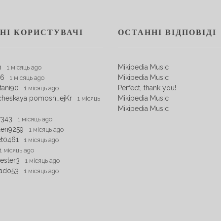
НІ КОРИСТУВАЧІ
ОСТАННІ ВІДПОВІДІ
m
Mikipedia Music
1 місяць ago
06
Mikipedia Music
1 місяць ago
tani90
Perfect, thank you!
1 місяць ago
cheskaya pomosh_ejKr
Mikipedia Music
1 місяць
Mikipedia Music
7343
1 місяць ago
den9259
1 місяць ago
et0461
1 місяць ago
1 місяць ago
ester3
1 місяць ago
ado53
1 місяць ago