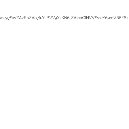
e297SasZAzBnZAo7fuYuBVV9XkKN6lZAs1aCfNVVSywY6wdV86E6k