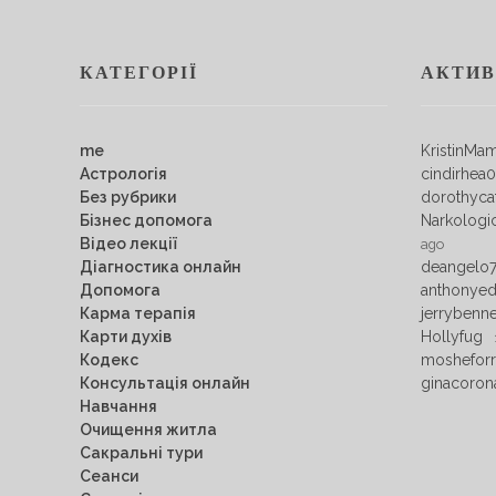
КАТЕГОРІЇ
АКТИВ
me
KristinMa
Астрологія
cindirhea
Без рубрики
dorothyca
Бізнес допомога
Narkologi
Відео лекції
ago
Діагностика онлайн
deangelo
Допомога
anthonye
Карма терапія
jerrybenn
Карти духів
Hollyfug
Кодекс
mosheforr
Консультація онлайн
ginacoron
Навчання
Очищення житла
Сакральні тури
Сеанси