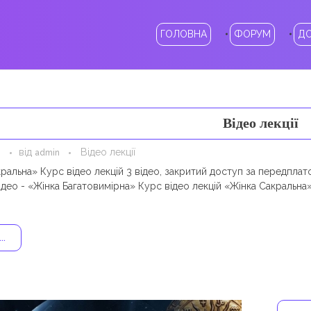
ГОЛОВНА
ФОРУМ
Д
Відео лекції
від
Відео лекції
admin
ральна» Курс відео лекцій 3 відео, закритий доступ за передплато
ідео - «Жінка Багатовимірна» Курс відео лекцій «Жінка Сакральна»
..