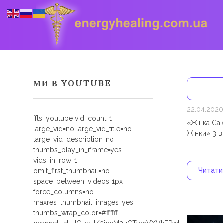
МИ В YOUTUBE
Energyhealing
Анастасія медіум,контактер,щоденник медіума,Майстер,цілительство,карма терапія,консультація онлайн,астрологія
22.04.2020
[fts_youtube vid_count=1
«Жінка Сак
large_vid=no large_vid_title=no
Жінки» 3 в
large_vid_description=no
thumbs_play_in_iframe=yes
vids_in_row=1
Читати.
omit_first_thumbnail=no
space_between_videos=1px
force_columns=no
maxres_thumbnail_images=yes
thumbs_wrap_color=#ffffff