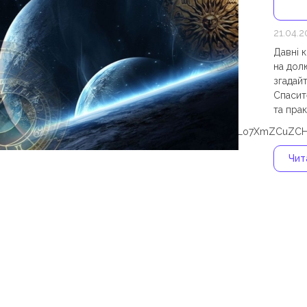
21.04.
Давні 
на дол
згадай
Спасит
та прак
YNZBDYcGX9cSX9ZATDjzXcYzpZCAS3CUZBb4TZCqnlLo7XmZCuZCHc
Чита