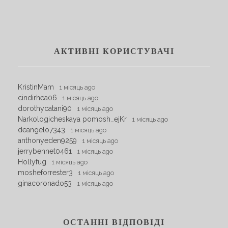
АКТИВНІ КОРИСТУВАЧІ
KristinMam
1 місяць ago
cindirhea06
1 місяць ago
dorothycatani90
1 місяць ago
Narkologicheskaya pomosh_ejKr
1 місяць ago
deangelo7343
1 місяць ago
anthonyeden9259
1 місяць ago
jerrybennet0461
1 місяць ago
Hollyfug
1 місяць ago
mosheforrester3
1 місяць ago
ginacoronado53
1 місяць ago
ОСТАННІ ВІДПОВІДІ