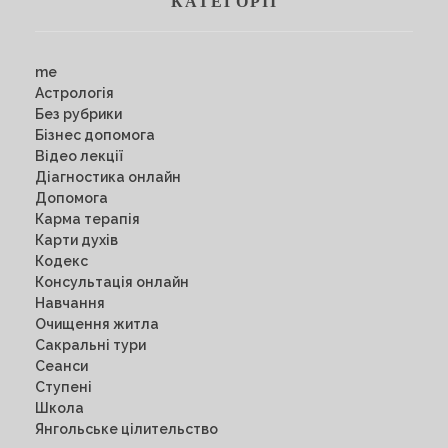
КАТЕГОРІЇ
me
Астрологія
Без рубрики
Бізнес допомога
Відео лекції
Діагностика онлайн
Допомога
Карма терапія
Карти духів
Кодекс
Консультація онлайн
Навчання
Очищення житла
Сакральні тури
Сеанси
Ступені
Школа
Янгольське цілительство