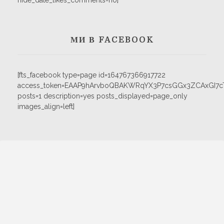
hide_date_likes_comments=no]
МИ В FACEBOOK
[fts_facebook type=page id=164767366917722
access_token=EAAP9hArvboQBAKWRqYX3P7csGGx3ZCAxGI
posts=1 description=yes posts_displayed=page_only
images_align=left]