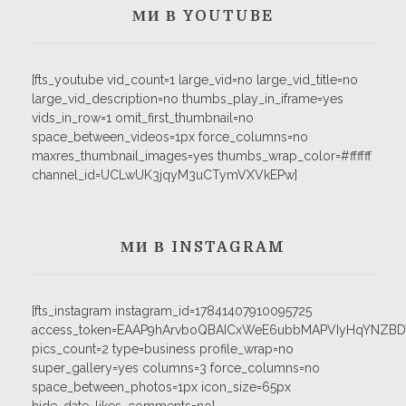
МИ В YOUTUBE
[fts_youtube vid_count=1 large_vid=no large_vid_title=no
large_vid_description=no thumbs_play_in_iframe=yes
vids_in_row=1 omit_first_thumbnail=no
space_between_videos=1px force_columns=no
maxres_thumbnail_images=yes thumbs_wrap_color=#ffffff
channel_id=UCLwUK3jqyM3uCTymVXVkEPw]
МИ В INSTAGRAM
[fts_instagram instagram_id=17841407910095725
access_token=EAAP9hArvboQBAICxWeE6ubbMAPVIyHqYNZB
pics_count=2 type=business profile_wrap=no
super_gallery=yes columns=3 force_columns=no
space_between_photos=1px icon_size=65px