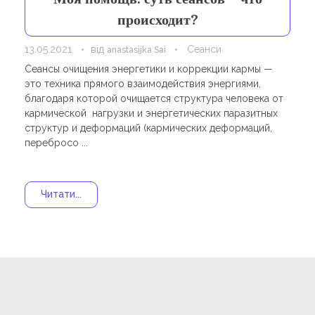
Навчання
Карти Духів
происходит?
Бізнес допомога
13.05.2021
від
Сеанси
anastasijka Sai
Сеансы очищения энергетики и коррекции кармы —
это техника прямого взаимодействия энергиями,
благодаря которой очищается структура человека от
кармической нагрузки и энергетических паразитных
структур и деформаций (кармических деформаций,
перебросо ...
Читати...