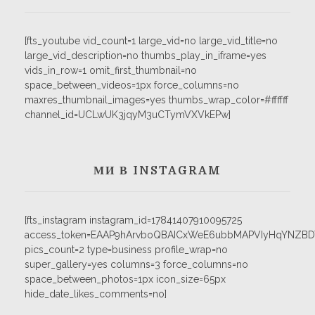
[fts_youtube vid_count=1 large_vid=no large_vid_title=no
large_vid_description=no thumbs_play_in_iframe=yes
vids_in_row=1 omit_first_thumbnail=no
space_between_videos=1px force_columns=no
maxres_thumbnail_images=yes thumbs_wrap_color=#ffffff
channel_id=UCLwUK3jqyM3uCTymVXVkEPw]
МИ В INSTAGRAM
[fts_instagram instagram_id=17841407910095725
access_token=EAAP9hArvboQBAICxWeE6ubbMAPVIyHqYNZB
pics_count=2 type=business profile_wrap=no
super_gallery=yes columns=3 force_columns=no
space_between_photos=1px icon_size=65px
hide_date_likes_comments=no]