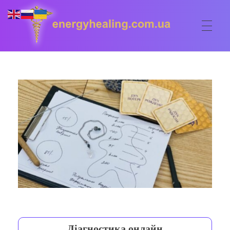
ГОЛОВНА
Energyhealing
Анастасія медіум,контактер,щоденник медіума,Майстер,цілительство,карма терапія,консультація онлайн,астрологія
ФОРУМ
ДОПОМОГА
Консультація онлайн
ШКОЛА
Сеанси
Кодекс
КОРИСНЕ
Астрологія
Ангельське цілительство
Сакральні тури
КОНТАКТИ
Карма терапія
Ступені
Відео лекції
Діагностика онлайн
Очищення житла