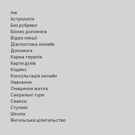
me
Астрологія
Без рубрики
Бізнес допомога
Відео лекції
Діагностика онлайн
Допомога
Карма терапія
Карти духів
Кодекс
Консультація онлайн
Навчання
Очищення житла
Сакральні тури
Сеанси
Ступені
Школа
Янгольське цілительство