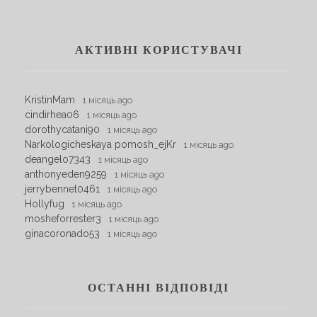
АКТИВНІ КОРИСТУВАЧІ
KristinMam
1 місяць ago
cindirhea06
1 місяць ago
dorothycatani90
1 місяць ago
Narkologicheskaya pomosh_ejKr
1 місяць ago
deangelo7343
1 місяць ago
anthonyeden9259
1 місяць ago
jerrybennet0461
1 місяць ago
Hollyfug
1 місяць ago
mosheforrester3
1 місяць ago
ginacoronado53
1 місяць ago
ОСТАННІ ВІДПОВІДІ