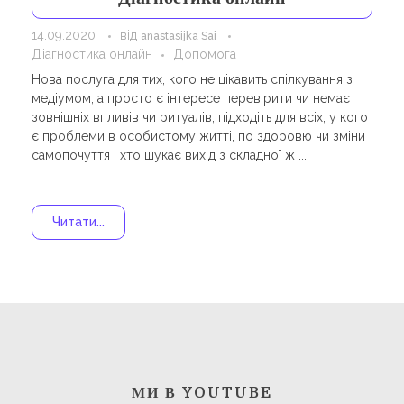
Навчання
Карти Духів
14.09.2020
від
anastasijka Sai
Бізнес допомога
Діагностика онлайн
Допомога
Нова послуга для тих, кого не цікавить спілкування з
медіумом, а просто є інтересе перевірити чи немає
зовнішніх впливів чи ритуалів, підходіть для всіх, у кого
є проблеми в особистому житті, по здоровю чи зміни
самопочуття і хто шукає вихід з складної ж ...
Читати...
МИ В YOUTUBE