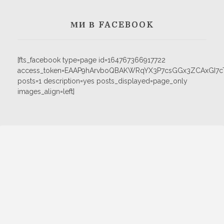
МИ В FACEBOOK
[fts_facebook type=page id=164767366917722
access_token=EAAP9hArvboQBAKWRqYX3P7csGGx3ZCAxGI
posts=1 description=yes posts_displayed=page_only
images_align=left]