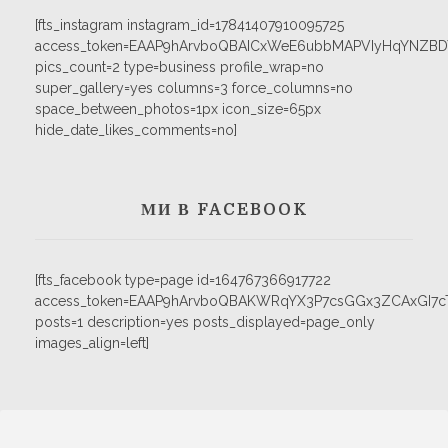
[fts_instagram instagram_id=17841407910095725
access_token=EAAP9hArvboQBAICxWeE6ubbMAPVIyHqYNZB
pics_count=2 type=business profile_wrap=no
super_gallery=yes columns=3 force_columns=no
space_between_photos=1px icon_size=65px
hide_date_likes_comments=no]
МИ В FACEBOOK
[fts_facebook type=page id=164767366917722
access_token=EAAP9hArvboQBAKWRqYX3P7csGGx3ZCAxGI
posts=1 description=yes posts_displayed=page_only
images_align=left]