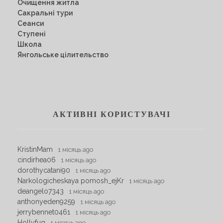
Очищення житла
Сакральні тури
Сеанси
Ступені
Школа
Янгольське цілительство
АКТИВНІ КОРИСТУВАЧІ
KristinMam
1 місяць ago
cindirhea06
1 місяць ago
dorothycatani90
1 місяць ago
Narkologicheskaya pomosh_ejKr
1 місяць ago
deangelo7343
1 місяць ago
anthonyeden9259
1 місяць ago
jerrybennet0461
1 місяць ago
Hollyfug
1 місяць ago