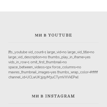
МИ В YOUTUBE
[fts_youtube vid_count=1 large_vid=no large_vid_title=no
large_vid_description=no thumbs_play_in_iframe=yes
vids_in_row=1 omit_first_thumbnail=no
space_between_videos=1px force_columns=no
maxres_thumbnail_images=yes thumbs_wrap_color=#ffffff
channel_id=UCLwUK3jqyM3uCTymVXVkEPw]
МИ В INSTAGRAM