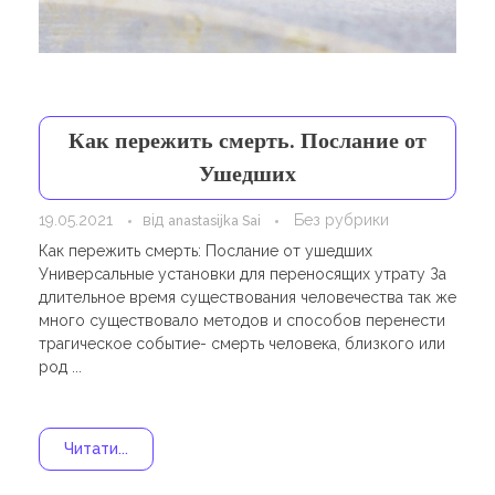
Навчання
Карти Духів
Бізнес допомога
Как пережить смерть. Послание от
Ушедших
19.05.2021
від
Без рубрики
anastasijka Sai
Как пережить смерть: Послание от ушедших
Универсальные установки для переносящих утрату За
длительное время существования человечества так же
много существовало методов и способов перенести
трагическое событие- смерть человека, близкого или
род ...
Читати...