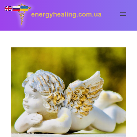
ГОЛОВНА
Energyhealing
Анастасія медіум,контактер,щоденник медіума,Майстер,цілительство,карма терапія,консультація онлайн,астрологія
ФОРУМ
ДОПОМОГА
Консультація онлайн
ШКОЛА
Сеанси
Кодекс
КОРИСНЕ
Астрологія
Ангельське цілительство
Сакральні тури
КОНТАКТИ
Карма терапія
Ступені
Відео лекції
Очищення житла