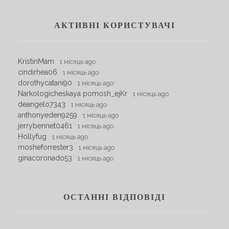
АКТИВНІ КОРИСТУВАЧІ
KristinMam
1 місяць ago
cindirhea06
1 місяць ago
dorothycatani90
1 місяць ago
Narkologicheskaya pomosh_ejKr
1 місяць ago
deangelo7343
1 місяць ago
anthonyeden9259
1 місяць ago
jerrybennet0461
1 місяць ago
Hollyfug
1 місяць ago
mosheforrester3
1 місяць ago
ginacoronado53
1 місяць ago
ОСТАННІ ВІДПОВІДІ