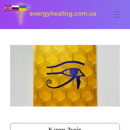
ГОЛОВНА
Energyhealing
Анастасія медіум,контактер,щоденник медіума,Майстер,цілительство,карма терапія,консультація онлайн,астрологія
ФОРУМ
ДОПОМОГА
Консультація онлайн
ШКОЛА
Сеанси
Кодекс
КОРИСНЕ
Астрологія
Ангельське цілительство
Сакральні тури
КОНТАКТИ
Карма терапія
Ступені
Відео лекції
Карти Духів
Очищення житла