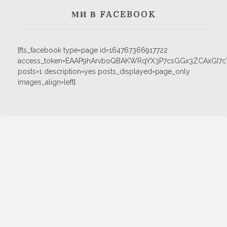
МИ В FACEBOOK
[fts_facebook type=page id=164767366917722
access_token=EAAP9hArvboQBAKWRqYX3P7csGGx3ZCAxGI
posts=1 description=yes posts_displayed=page_only
images_align=left]