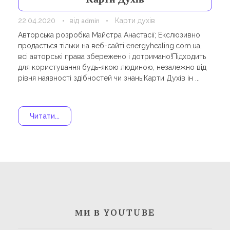
Навчання
Карти Духів
22.04.2020
від
Карти духів
admin
Бізнес допомога
Авторська розробка Майстра Анастасії; Екслюзивно
продається тільки на веб-сайті energyhealing.com.ua,
всі авторські права збережено і дотримано!Підходить
для користування будь-якою людиною, незалежно від
рівня наявності здібностей чи знань;Карти Духів ін ...
Читати...
МИ В YOUTUBE