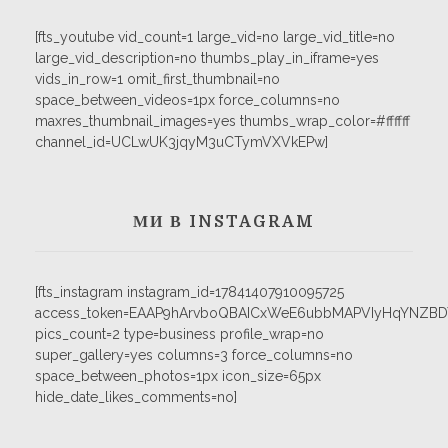
[fts_youtube vid_count=1 large_vid=no large_vid_title=no
large_vid_description=no thumbs_play_in_iframe=yes
vids_in_row=1 omit_first_thumbnail=no
space_between_videos=1px force_columns=no
maxres_thumbnail_images=yes thumbs_wrap_color=#ffffff
channel_id=UCLwUK3jqyM3uCTymVXVkEPw]
МИ В INSTAGRAM
[fts_instagram instagram_id=17841407910095725
access_token=EAAP9hArvboQBAICxWeE6ubbMAPVIyHqYNZB
pics_count=2 type=business profile_wrap=no
super_gallery=yes columns=3 force_columns=no
space_between_photos=1px icon_size=65px
hide_date_likes_comments=no]