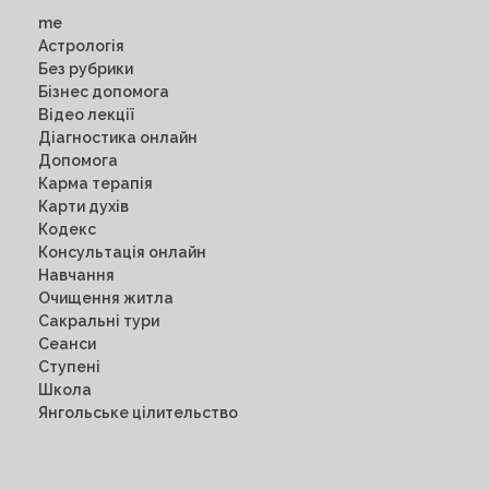
me
Астрологія
Без рубрики
Бізнес допомога
Відео лекції
Діагностика онлайн
Допомога
Карма терапія
Карти духів
Кодекс
Консультація онлайн
Навчання
Очищення житла
Сакральні тури
Сеанси
Ступені
Школа
Янгольське цілительство