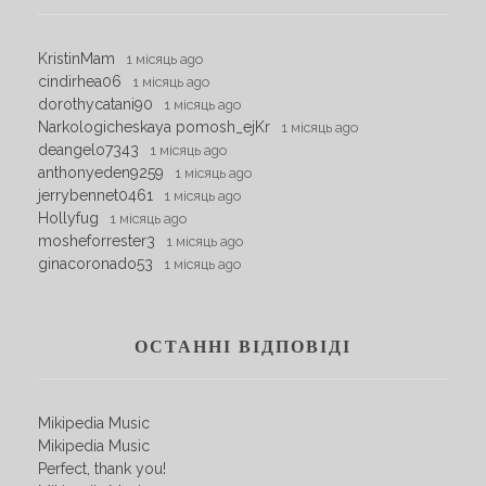
KristinMam
1 місяць ago
cindirhea06
1 місяць ago
dorothycatani90
1 місяць ago
Narkologicheskaya pomosh_ejKr
1 місяць ago
deangelo7343
1 місяць ago
anthonyeden9259
1 місяць ago
jerrybennet0461
1 місяць ago
Hollyfug
1 місяць ago
mosheforrester3
1 місяць ago
ginacoronado53
1 місяць ago
ОСТАННІ ВІДПОВІДІ
Mikipedia Music
Mikipedia Music
Perfect, thank you!