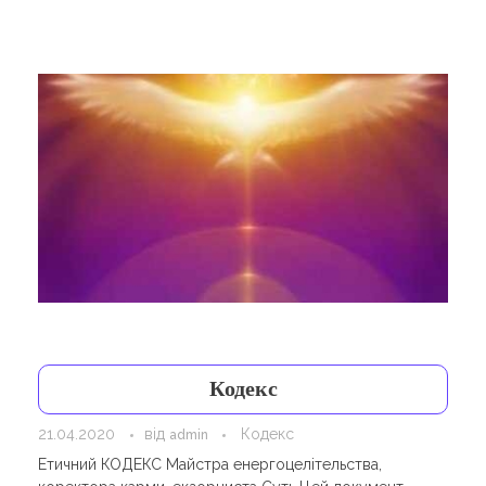
Навчання
Карти Духів
Бізнес допомога
Кодекс
21.04.2020
від
Кодекс
admin
Етичний КОДЕКС Майстра енергоцелітельства,