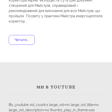
коректора карми, екзорциста Суть Цей документ
створений для Майстрів, справедливий і
рекомендований для виконання для всіх Майстрів, що
пройшли Посвяту у практики Майстра енергоцелітеля,
коректор ...
Читати...
МИ В YOUTUBE
[fts_youtube vid_count=1 large_vid=no large_vid_title=no
large_vid_description=no thumbs_play_in_iframe=yes