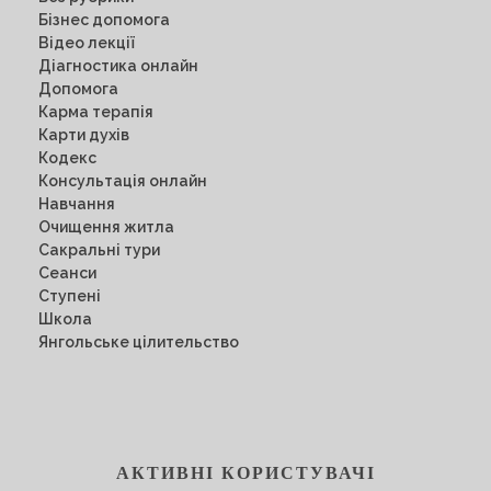
Бізнес допомога
Відео лекції
Діагностика онлайн
Допомога
Карма терапія
Карти духів
Кодекс
Консультація онлайн
Навчання
Очищення житла
Сакральні тури
Сеанси
Ступені
Школа
Янгольське цілительство
АКТИВНІ КОРИСТУВАЧІ