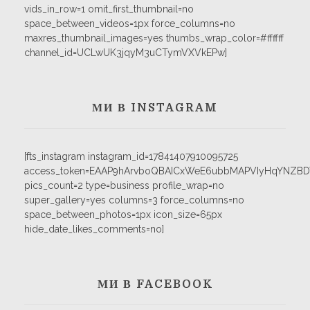
vids_in_row=1 omit_first_thumbnail=no
space_between_videos=1px force_columns=no
maxres_thumbnail_images=yes thumbs_wrap_color=#ffffff
channel_id=UCLwUK3jqyM3uCTymVXVkEPw]
МИ В INSTAGRAM
[fts_instagram instagram_id=17841407910095725
access_token=EAAP9hArvboQBAICxWeE6ubbMAPVIyHqYNZB
pics_count=2 type=business profile_wrap=no
super_gallery=yes columns=3 force_columns=no
space_between_photos=1px icon_size=65px
hide_date_likes_comments=no]
МИ В FACEBOOK