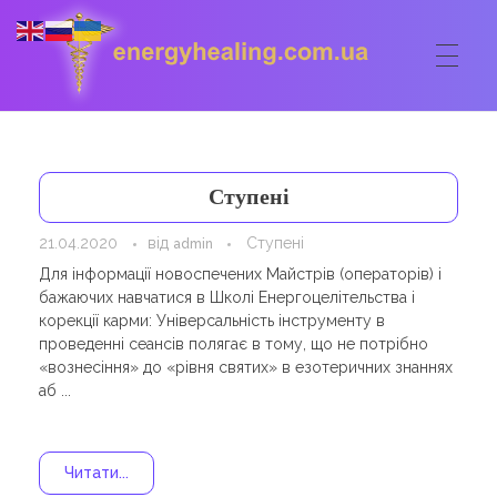
ГОЛОВНА
Energyhealing
Анастасія медіум,контактер,щоденник медіума,Майстер,цілительство,карма терапія,консультація онлайн,астрологія
Ступені
ФОРУМ
21.04.2020
від
Ступені
admin
ДОПОМОГА
Для інформації новоспечених Майстрів (операторів) і
бажаючих навчатися в Школі Енергоцелітельства і
Консультація онлайн
ШКОЛА
корекції карми: Універсальність інструменту в
проведенні сеансів полягає в тому, що не потрібно
Сеанси
Кодекс
КОРИСНЕ
«вознесіння» до «рівня святих» в езотеричних знаннях
аб ...
Астрологія
Ангельське цілительство
Сакральні тури
КОНТАКТИ
Карма терапія
Ступені
Відео лекції
Читати...
Очищення житла