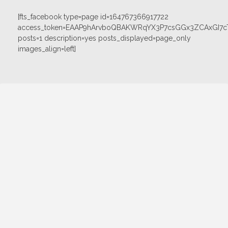
[fts_facebook type=page id=164767366917722
access_token=EAAP9hArvboQBAKWRqYX3P7csGGx3ZCAxGI
posts=1 description=yes posts_displayed=page_only
images_align=left]