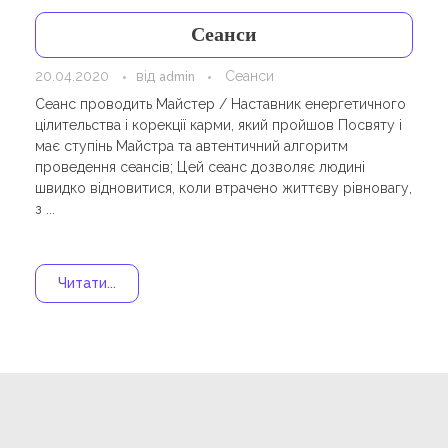
Сеанси
20.04.2020
від
Сеанси
admin
Сеанс проводить Майстер / Наставник енергетичного
цілительства і корекції карми, який пройшов Посвяту і
має ступінь Майстра та автентичний алгоритм
проведення сеансів; Цей сеанс дозволяє людині
швидко відновитися, коли втрачено життєву рівновагу,
з ...
Читати...