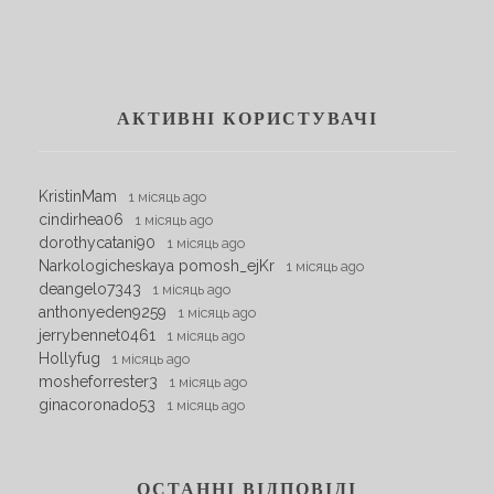
АКТИВНІ КОРИСТУВАЧІ
KristinMam
1 місяць ago
cindirhea06
1 місяць ago
dorothycatani90
1 місяць ago
Narkologicheskaya pomosh_ejKr
1 місяць ago
deangelo7343
1 місяць ago
anthonyeden9259
1 місяць ago
jerrybennet0461
1 місяць ago
Hollyfug
1 місяць ago
mosheforrester3
1 місяць ago
ginacoronado53
1 місяць ago
ОСТАННІ ВІДПОВІДІ