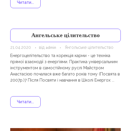
Навчання
Читати...
Карти Духів
Бізнес допомога
Ангельське цілительство
21.04.2020
від
Янгольське цілительство
admin
Енергоцелітельство та корекція карми - це техніка
прямої взаємодії з енергіями. Практика універсальним
інструментом в самостійному руслі Майстром
Анастасією почалася вже багато років тому (Посвята в
2007р.)7 Після Посвяти і навчання в Школі Енергох ...
Читати...