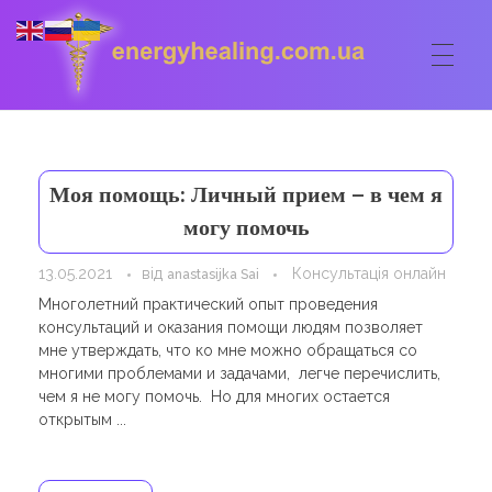
ГОЛОВНА
Energyhealing
Анастасія медіум,контактер,щоденник медіума,Майстер,цілительство,карма терапія,консультація онлайн,астрологія
Моя помощь: Личный прием – в чем я
ФОРУМ
могу помочь
ДОПОМОГА
13.05.2021
від
Консультація онлайн
anastasijka Sai
Консультація онлайн
Многолетний практический опыт проведения
ШКОЛА
консультаций и оказания помощи людям позволяет
Сеанси
мне утверждать, что ко мне можно обращаться со
Кодекс
КОРИСНЕ
многими проблемами и задачами, легче перечислить,
Астрологія
чем я не могу помочь. Но для многих остается
Ангельське цілительство
Сакральні тури
КОНТАКТИ
открытым ...
Карма терапія
Ступені
Відео лекції
Очищення житла