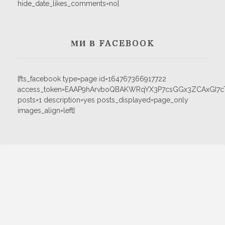
hide_date_likes_comments=no]
МИ В FACEBOOK
[fts_facebook type=page id=164767366917722
access_token=EAAP9hArvboQBAKWRqYX3P7csGGx3ZCAxGI
posts=1 description=yes posts_displayed=page_only
images_align=left]