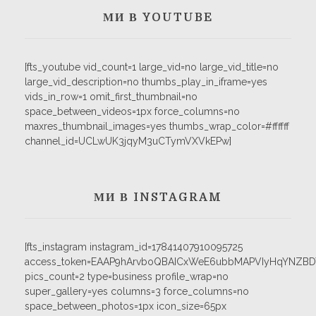
МИ В YOUTUBE
[fts_youtube vid_count=1 large_vid=no large_vid_title=no
large_vid_description=no thumbs_play_in_iframe=yes
vids_in_row=1 omit_first_thumbnail=no
space_between_videos=1px force_columns=no
maxres_thumbnail_images=yes thumbs_wrap_color=#ffffff
channel_id=UCLwUK3jqyM3uCTymVXVkEPw]
МИ В INSTAGRAM
[fts_instagram instagram_id=17841407910095725
access_token=EAAP9hArvboQBAICxWeE6ubbMAPVIyHqYNZB
pics_count=2 type=business profile_wrap=no
super_gallery=yes columns=3 force_columns=no
space_between_photos=1px icon_size=65px