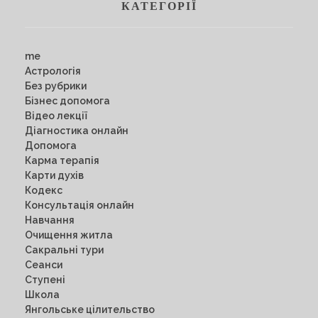
КАТЕГОРІЇ
me
Астрологія
Без рубрики
Бізнес допомога
Відео лекції
Діагностика онлайн
Допомога
Карма терапія
Карти духів
Кодекс
Консультація онлайн
Навчання
Очищення житла
Сакральні тури
Сеанси
Ступені
Школа
Янгольське цілительство