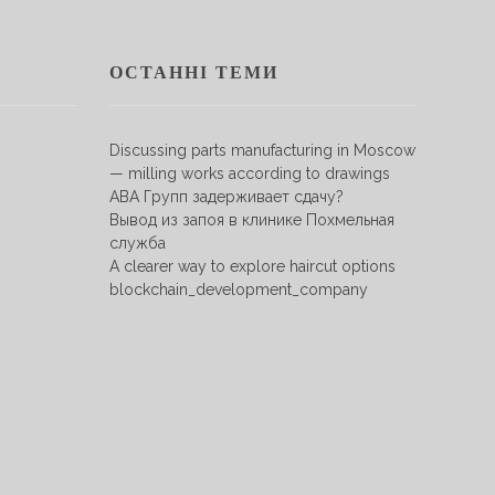
ОСТАННІ ТЕМИ
Discussing parts manufacturing in Moscow
— milling works according to drawings
АВА Групп задерживает сдачу?
Вывод из запоя в клинике Похмельная
служба
A clearer way to explore haircut options
blockchain_development_company