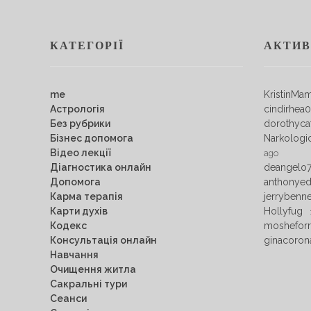
КАТЕГОРІЇ
АКТИВ
me
KristinMa
Астрологія
cindirhea
Без рубрики
dorothyca
Бізнес допомога
Narkologi
Відео лекції
ago
Діагностика онлайн
deangelo
Допомога
anthonye
Карма терапія
jerrybenn
Карти духів
Hollyfug
Кодекс
mosheforr
Консультація онлайн
ginacoron
Навчання
Очищення житла
Сакральні тури
Сеанси