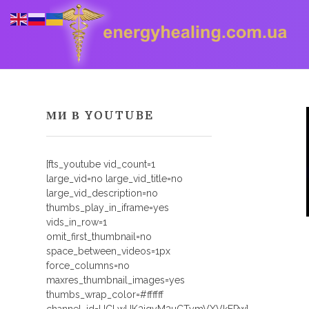
МИ В YOUTUBE
Energyhealing
Анастасія медіум,контактер,щоденник медіума,Майстер,цілительство,карма терапія,консультація онлайн,астрологія
[fts_youtube vid_count=1
large_vid=no large_vid_title=no
large_vid_description=no
thumbs_play_in_iframe=yes
vids_in_row=1
omit_first_thumbnail=no
space_between_videos=1px
force_columns=no
maxres_thumbnail_images=yes
thumbs_wrap_color=#ffffff