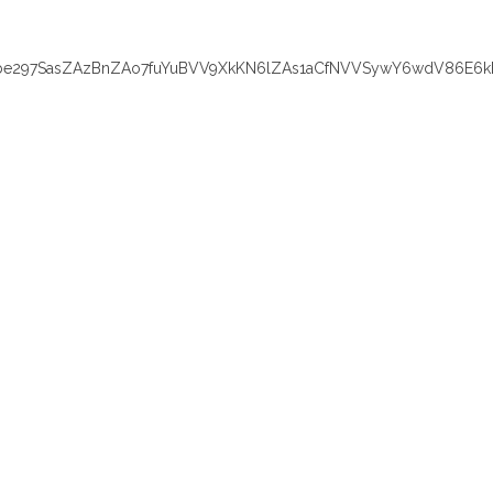
e297SasZAzBnZAo7fuYuBVV9XkKN6lZAs1aCfNVVSywY6wdV86E6k