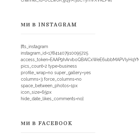
channel_id=UCLwUK3jqyM3uCTymVXVkEPw]
МИ В INSTAGRAM
[fts_instagram
instagram_id=17841407910095725
access_token=EAAP9hArvboQBAICxWeE6ubbMAPVIyHq
pics_count=2 type=business
profile_wrap=no super_gallery=yes
columns=3 force_columns=no
space_between_photos=1px
icon_size=65px
hide_date_likes_comments=no]
МИ В FACEBOOK