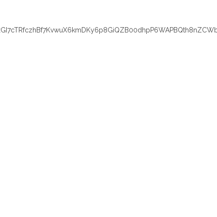
xGI7cTRfczhBf7KvwuX6kmDKy6p8GiQZB00dhpP6WAPBQth8nZCWb