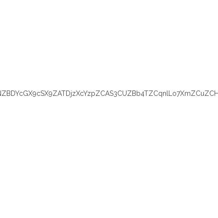
YNZBDYcGX9cSX9ZATDjzXcYzpZCAS3CUZBb4TZCqnlLo7XmZCuZCHc