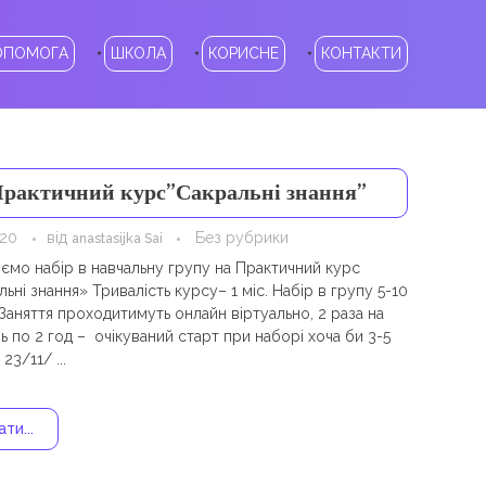
ОПОМОГА
ШКОЛА
КОРИСНЕ
КОНТАКТИ
рактичний курс”Сакральні знання”
020
від
Без рубрики
anastasijka Sai
ємо набір в навчальну групу на Практичний курс
ьні знання» Тривалість курсу– 1 міс. Набір в групу 5-10
Заняття проходитимуть онлайн віртуально, 2 раза на
 по 2 год – очікуваний старт при наборі хоча би 3-5
23/11/ ...
ти...