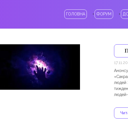
ГОЛОВНА
ФОРУМ
Д
П
17.11.2
Анонсу
«Сакрал
людей 
тиждень
людей- 
Чита