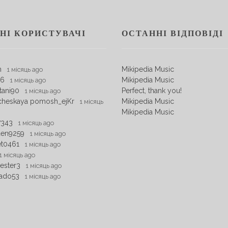
НІ КОРИСТУВАЧІ
ОСТАННІ ВІДПОВІДІ
m
Mikipedia Music
1 місяць ago
06
Mikipedia Music
1 місяць ago
tani90
Perfect, thank you!
1 місяць ago
cheskaya pomosh_ejKr
Mikipedia Music
1 місяць
Mikipedia Music
7343
1 місяць ago
den9259
1 місяць ago
et0461
1 місяць ago
1 місяць ago
ester3
1 місяць ago
ado53
1 місяць ago