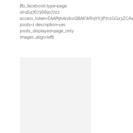
[fts_facebook type=page
id=164767366917722
access_token=EAAP9hArvboQBAKWRqYX3P7csGGx3ZCA
posts=1 description=yes
posts_displayed=page_only
images_align=left]