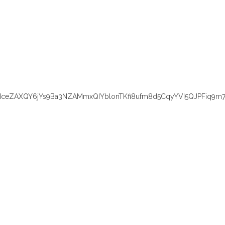
eZAXQY6jYs9Ba3NZAMmxQIYblonTKfi8ufm8d5CqyYVI5QJPFiq9m