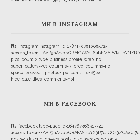
МИ В INSTAGRAM
[fts_instagram instagram_id=17841407910095725
access_token=EAAP9hArvboQBAICxWeE6ubbMAPVIyHqYNZB
pics_count=2 type=business profile_wrap=no
super_gallery=yes columns=3 force_columns=no
space_between_photos=1px icon_size=65px
hide_date_likes_comments=no]
МИ В FACEBOOK
[fts_facebook type=page id=164767366917722
access_token=EAAP9hArvboQBAKWRqYX3P7csGGx3ZCAxGI
posts=1 description=yes posts_displayed=page_only