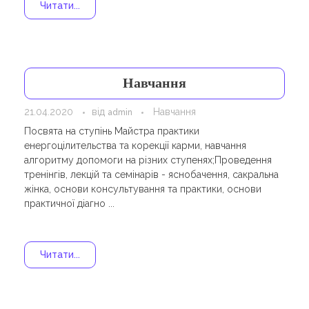
Навчання
Читати...
Карти Духів
Бізнес допомога
Навчання
21.04.2020
від
Навчання
admin
Посвята на ступінь Майстра практики
енергоцілительства та корекції карми, навчання
алгоритму допомоги на різних ступенях;Проведення
тренінгів, лекцій та семінарів - яснобачення, сакральна
жінка, основи консультування та практики, основи
практичної діагно ...
Читати...