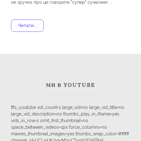
не зручно про це говорити "супер" сучасним ...
Читати...
МИ В YOUTUBE
[fts_youtube vid_count=1 large_vid=no large_vid_title=no
large_vid_description=no thumbs_play_in_iframe=yes
vids_in_row=1 omit_first_thumbnail=no
space_between_videos=1px force_columns=no
maxres_thumbnail_images=yes thumbs_wrap_color=#ffffff
channel_id=UCLwUK3jqyM3uCTymVXVkEPw]