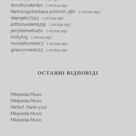
dorothycatani90
1 місяць ago
Narkologicheskaya pomosh_ejKr
1 місяць ago
deangelo7343
1 місяць ago
anthonyeden9259
1 місяць ago
jerrybennet0461
1 місяць ago
Hollyfug
1 місяць ago
mosheforrester3
1 місяць ago
ginacoronado53
1 місяць ago
ОСТАННІ ВІДПОВІДІ
Mikipedia Music
Mikipedia Music
Perfect, thank you!
Mikipedia Music
Mikipedia Music