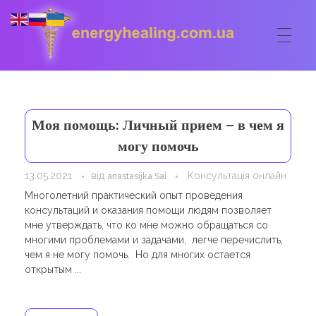
ГОЛОВНА
Energyhealing
Анастасія медіум,контактер,щоденник медіума,Майстер,цілительство,карма терапія,консультація онлайн,астрологія
Моя помощь: Личный прием – в чем я
ФОРУМ
могу помочь
ДОПОМОГА
13.05.2021
від
Консультація онлайн
anastasijka Sai
Консультація онлайн
Многолетний практический опыт проведения
ШКОЛА
консультаций и оказания помощи людям позволяет
Сеанси
мне утверждать, что ко мне можно обращаться со
Кодекс
КОРИСНЕ
многими проблемами и задачами, легче перечислить,
Астрологія
чем я не могу помочь. Но для многих остается
Ангельське цілительство
Сакральні тури
КОНТАКТИ
открытым ...
Карма терапія
Ступені
Відео лекції
Очищення житла