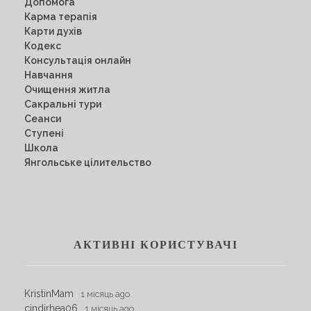
Допомога
Карма терапія
Карти духів
Кодекс
Консультація онлайн
Навчання
Очищення житла
Сакральні тури
Сеанси
Ступені
Школа
Янгольське цілительство
АКТИВНІ КОРИСТУВАЧІ
KristinMam
1 місяць ago
cindirhea06
1 місяць ago