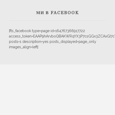
МИ В FACEBOOK
[fts_facebook type=page id=164767366917722
access_token=EAAP9hArvboQBAKWRqYX3P7csGGx3ZCAxGI
posts=1 description=yes posts_displayed=page_only
images_align=left]