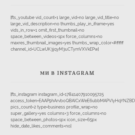
[fts_youtube vid_count=1 large_vid=no large_vid_title=no
large_vid_description=no thumbs_play_in_iframe=yes
vids_in_row=1 omit_first_thumbnail=no
space_between_videos=1px force_columns=no
maxres_thumbnail_images=yes thumbs_wrap_color=#ffffff
channel_id=UCLwUK3jqyM3uCTymVXVkEPw]
МИ В INSTAGRAM
[fts_instagram instagram_id=17841407910095725
access_token=EAAP9hArvboQBAICxWeE6ubbMAPVIyHqYNZB
pics_count=2 type=business profile_wrap=no
super_gallery=yes columns=3 force_columns=no
space_between_photos=1px icon_size=65px
hide_date_likes_comments=no]