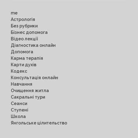
me
Астрологія
Без рубрики
Бізнес допомога
Відео лекції
Діагностика онлайн
Допомога
Карма терапія
Карти духів
Кодекс
Консультація онлайн
Навчання
Очищення житла
Сакральні тури
Сеанси
Ступені
Школа
Янгольське цілительство