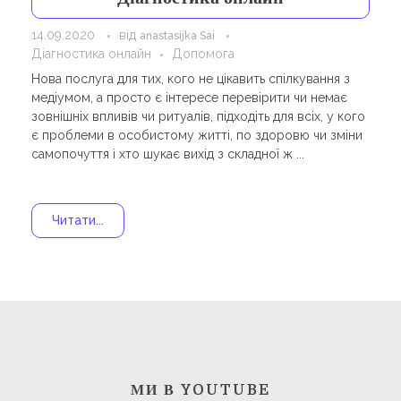
Навчання
Карти Духів
14.09.2020
від
anastasijka Sai
Бізнес допомога
Діагностика онлайн
Допомога
Нова послуга для тих, кого не цікавить спілкування з
медіумом, а просто є інтересе перевірити чи немає
зовнішніх впливів чи ритуалів, підходіть для всіх, у кого
є проблеми в особистому житті, по здоровю чи зміни
самопочуття і хто шукає вихід з складної ж ...
Читати...
МИ В YOUTUBE