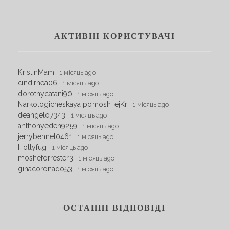
АКТИВНІ КОРИСТУВАЧІ
KristinMam
1 місяць ago
cindirhea06
1 місяць ago
dorothycatani90
1 місяць ago
Narkologicheskaya pomosh_ejKr
1 місяць ago
deangelo7343
1 місяць ago
anthonyeden9259
1 місяць ago
jerrybennet0461
1 місяць ago
Hollyfug
1 місяць ago
mosheforrester3
1 місяць ago
ginacoronado53
1 місяць ago
ОСТАННІ ВІДПОВІДІ