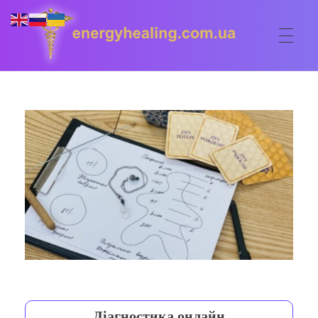
ГОЛОВНА
Energyhealing
Анастасія медіум,контактер,щоденник медіума,Майстер,цілительство,карма терапія,консультація онлайн,астрологія
ФОРУМ
ДОПОМОГА
Консультація онлайн
ШКОЛА
Сеанси
Кодекс
КОРИСНЕ
Астрологія
Ангельське цілительство
Сакральні тури
КОНТАКТИ
Карма терапія
Ступені
Відео лекції
Діагностика онлайн
Очищення житла