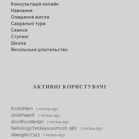
Консультація онлайн
Навчання
Очищення житла
Сакральні тури
Сеанси
Ступені
Школа
Янгольське цілительство
АКТИВНІ КОРИСТУВАЧІ
KristinMam
1 місяць ago
cindirhea06
1 місяць ago
dorothycatani90
1 місяць ago
Narkologicheskaya pomosh_ejKr
1 місяць ago
deangelo7343
1 місяць ago