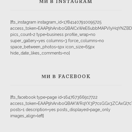
МИ В INSTAGRAM
[fts_instagram instagram_id=17841407910095725
access_token=EAAP9hArvboQBAICxWeE6ubbMAPVIyHqYNZB
pics_count=2 type=business profile_wrap=no
super_gallery=yes columns=3 force_columns=no
space_between_photos=1px icon_size=65px
hide_date_likes_comments=no]
МИ В FACEBOOK
[fts_facebook type=page id=164767366917722
access_token=EAAP9hArvboQBAKWRqYX3P7csGGx3ZCAxGI
posts=1 description=yes posts_displayed=page_only
images_align=left]