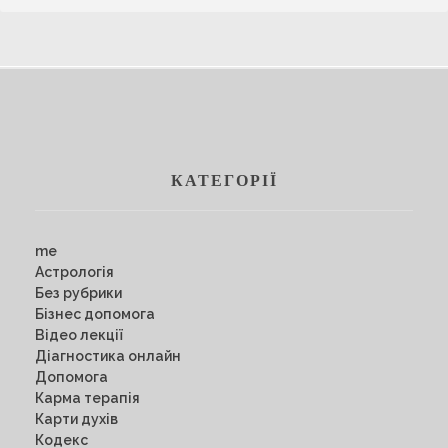
КАТЕГОРІЇ
me
Астрологія
Без рубрики
Бізнес допомога
Відео лекції
Діагностика онлайн
Допомога
Карма терапія
Карти духів
Кодекс