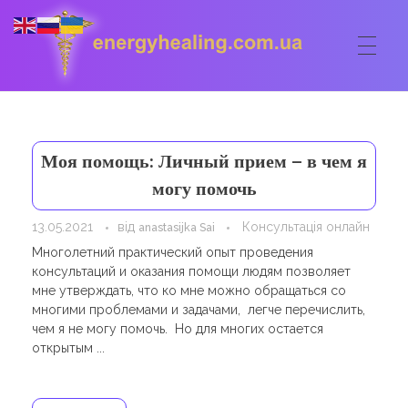
ГОЛОВНА
Energyhealing
Анастасія медіум,контактер,щоденник медіума,Майстер,цілительство,карма терапія,консультація онлайн,астрологія
Моя помощь: Личный прием – в чем я
ФОРУМ
могу помочь
ДОПОМОГА
13.05.2021
від
Консультація онлайн
anastasijka Sai
Консультація онлайн
Многолетний практический опыт проведения
ШКОЛА
консультаций и оказания помощи людям позволяет
Сеанси
мне утверждать, что ко мне можно обращаться со
Кодекс
КОРИСНЕ
многими проблемами и задачами, легче перечислить,
Астрологія
чем я не могу помочь. Но для многих остается
Ангельське цілительство
Сакральні тури
КОНТАКТИ
открытым ...
Карма терапія
Ступені
Відео лекції
Очищення житла