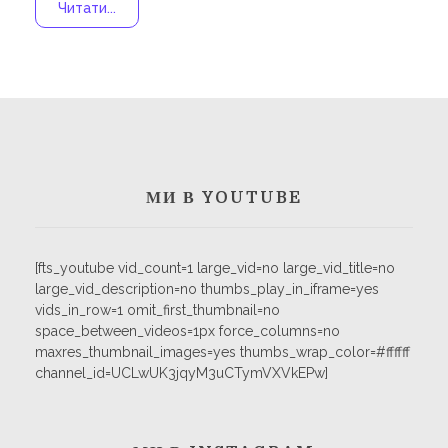
Навчання
Читати...
Карти Духів
Бізнес допомога
МИ В YOUTUBE
[fts_youtube vid_count=1 large_vid=no large_vid_title=no
large_vid_description=no thumbs_play_in_iframe=yes
vids_in_row=1 omit_first_thumbnail=no
space_between_videos=1px force_columns=no
maxres_thumbnail_images=yes thumbs_wrap_color=#ffffff
channel_id=UCLwUK3jqyM3uCTymVXVkEPw]