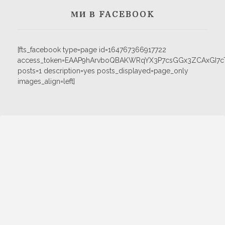
МИ В FACEBOOK
[fts_facebook type=page id=164767366917722
access_token=EAAP9hArvboQBAKWRqYX3P7csGGx3ZCAxGI
posts=1 description=yes posts_displayed=page_only
images_align=left]