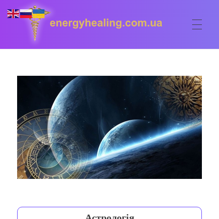
ГОЛОВНА
Energyhealing
Анастасія медіум,контактер,щоденник медіума,Майстер,цілительство,карма терапія,консультація онлайн,астрологія
ФОРУМ
ДОПОМОГА
Консультація онлайн
ШКОЛА
Сеанси
Кодекс
КОРИСНЕ
Астрологія
Ангельське цілительство
Сакральні тури
КОНТАКТИ
Карма терапія
Ступені
Відео лекції
Астрологія
Очищення житла