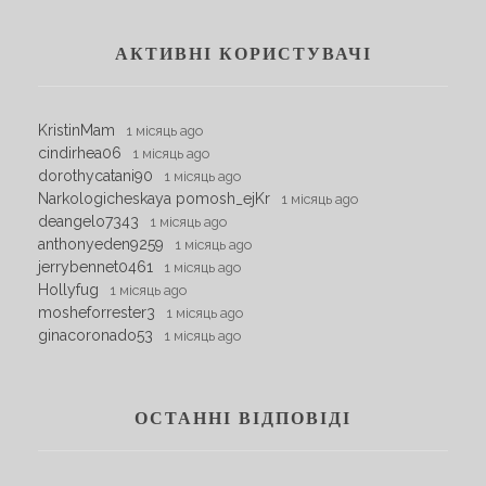
АКТИВНІ КОРИСТУВАЧІ
KristinMam
1 місяць ago
cindirhea06
1 місяць ago
dorothycatani90
1 місяць ago
Narkologicheskaya pomosh_ejKr
1 місяць ago
deangelo7343
1 місяць ago
anthonyeden9259
1 місяць ago
jerrybennet0461
1 місяць ago
Hollyfug
1 місяць ago
mosheforrester3
1 місяць ago
ginacoronado53
1 місяць ago
ОСТАННІ ВІДПОВІДІ