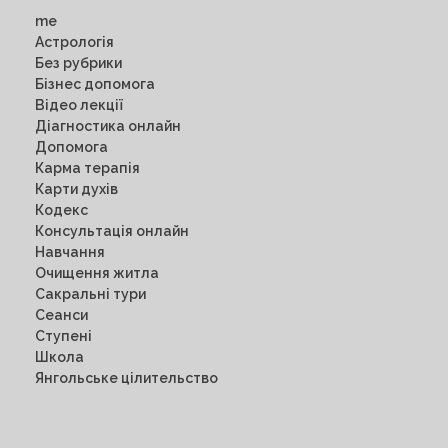
me
Астрологія
Без рубрики
Бізнес допомога
Відео лекції
Діагностика онлайн
Допомога
Карма терапія
Карти духів
Кодекс
Консультація онлайн
Навчання
Очищення житла
Сакральні тури
Сеанси
Ступені
Школа
Янгольське цілительство