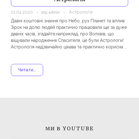
Навчання
Карти Духів
21.04.2020
від
Астрологія
admin
Бізнес допомога
Давні коштовні знання про Небо, рух Планет та вплив
Зірок на долю людей практично працювали ще за дуже
давніх часів, згадайте,наприклад, про Волхвів, що
віщували народження Спасителя, це були Астрологи!
Астрологія-надзвичайно цікава та практично корисна ...
Читати...
МИ В YOUTUBE