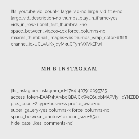
[fts_youtube vid_count=1 large_vid=no large_vid_title=no
large_vid_description=no thumbs_play_in_iframe=yes
vids_in_row=1 omit_first_thumbnail=no
space_between_videos=1px force_columns=no
maxres_thumbnail_images=yes thumbs_wrap_color=#ffffff
channel_id=UCLwUK3jqyM3uCTymVXVkEPw]
МИ В INSTAGRAM
[fts_instagram instagram_id=17841407910095725
access_token=EAAP9hArvboQBAICxWeE6ubbMAPVIyHqYNZB
pics_count=2 type=business profile_wrap=no
super_gallery=yes columns=3 force_columns=no
space_between_photos=1px icon_size=65px
hide_date_likes_comments=no]