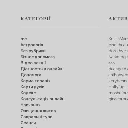
КАТЕГОРІЇ
АКТИВ
me
KristinMa
Астрологія
cindirhea
Без рубрики
dorothyca
Бізнес допомога
Narkologi
Відео лекції
ago
Діагностика онлайн
deangelo
Допомога
anthonye
Карма терапія
jerrybenn
Карти духів
Hollyfug
Кодекс
mosheforr
Консультація онлайн
ginacoron
Навчання
Очищення житла
Сакральні тури
Сеанси