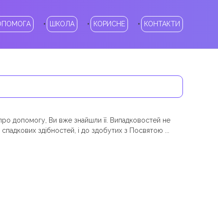
ОПОМОГА
ШКОЛА
КОРИСНЕ
КОНТАКТИ
ро допомогу, Ви вже знайшли її. Випадковостей не
 спадкових здібностей, і до здобутих з Посвятою ...