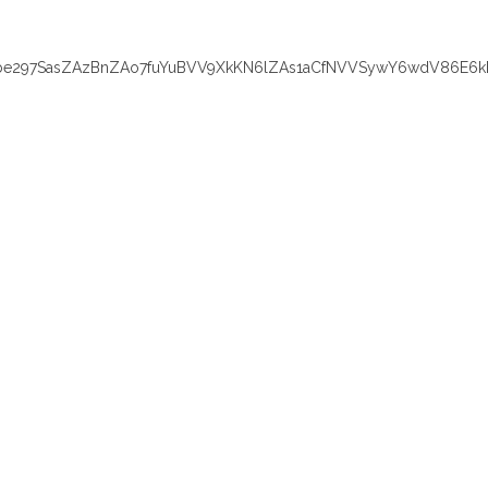
e297SasZAzBnZAo7fuYuBVV9XkKN6lZAs1aCfNVVSywY6wdV86E6k