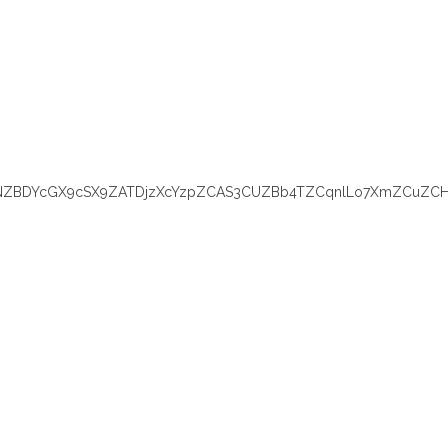
YNZBDYcGX9cSX9ZATDjzXcYzpZCAS3CUZBb4TZCqnlLo7XmZCuZCHc