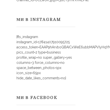
channel_id=UCLwUK3jqyM3uCTymVXVkEPw]
МИ В INSTAGRAM
[fts_instagram
instagram_id=17841407910095725
access_token=EAAP9hArvboQBAICxWeE6ubbMAPVIyHq
pics_count=2 type=business
profile_wrap=no super_gallery=yes
columns=3 force_columns=no
space_between_photos=1px
icon_size=65px
hide_date_likes_comments=no]
МИ В FACEBOOK