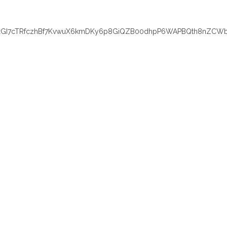
xGI7cTRfczhBf7KvwuX6kmDKy6p8GiQZB00dhpP6WAPBQth8nZCWb