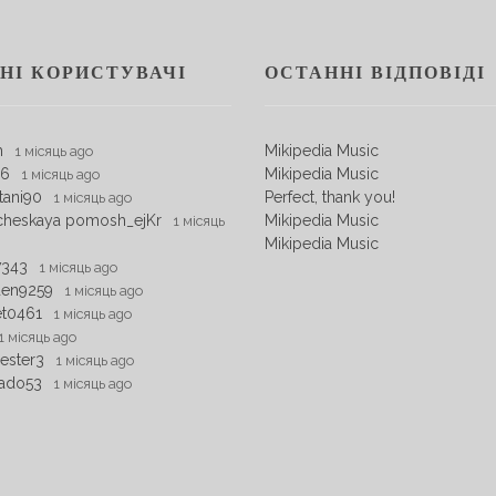
НІ КОРИСТУВАЧІ
ОСТАННІ ВІДПОВІДІ
m
Mikipedia Music
1 місяць ago
06
Mikipedia Music
1 місяць ago
tani90
Perfect, thank you!
1 місяць ago
cheskaya pomosh_ejKr
Mikipedia Music
1 місяць
Mikipedia Music
7343
1 місяць ago
den9259
1 місяць ago
et0461
1 місяць ago
1 місяць ago
ester3
1 місяць ago
ado53
1 місяць ago