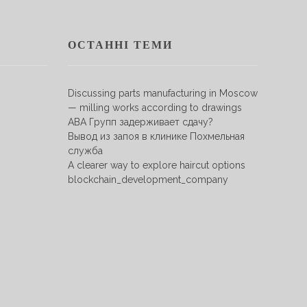
ОСТАННІ ТЕМИ
Discussing parts manufacturing in Moscow
— milling works according to drawings
АВА Групп задерживает сдачу?
Вывод из запоя в клинике Похмельная
служба
A clearer way to explore haircut options
blockchain_development_company