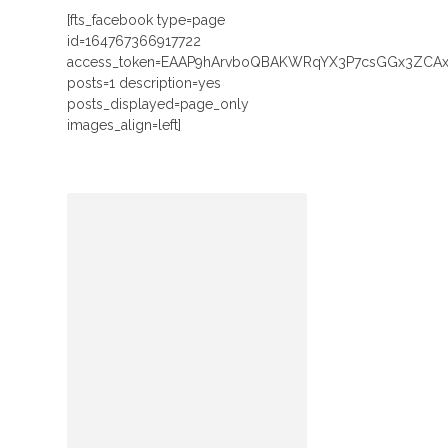
[fts_facebook type=page
id=164767366917722
access_token=EAAP9hArvboQBAKWRqYX3P7csGGx3ZCA
posts=1 description=yes
posts_displayed=page_only
images_align=left]