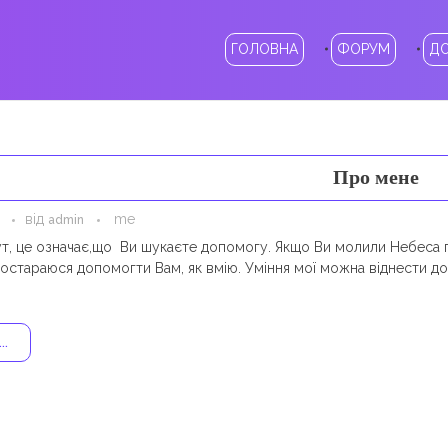
ГОЛОВНА
ФОРУМ
Д
Про мене
від
me
admin
ут, це означає,що Ви шукаєте допомогу. Якщо Ви молили Небеcа п
 постараюся допомогти Вам, як вмію. Уміння мої можна віднести до
..