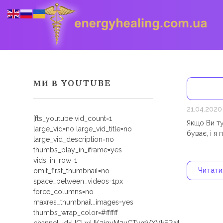
МИ В YOUTUBE
Energyhealing
Анастасія медіум,контактер,щоденник медіума,Майстер,цілительство,карма терапія,консультація онлайн,астрологія
21.04.2020
[fts_youtube vid_count=1
Якщо Ви т
large_vid=no large_vid_title=no
буває, і я
large_vid_description=no
thumbs_play_in_iframe=yes
vids_in_row=1
Читати.
omit_first_thumbnail=no
space_between_videos=1px
force_columns=no
maxres_thumbnail_images=yes
thumbs_wrap_color=#ffffff