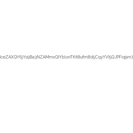
eZAXQY6jYs9Ba3NZAMmxQIYblonTKfi8ufm8d5CqyYVI5QJPFiq9m