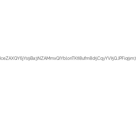
eZAXQY6jYs9Ba3NZAMmxQIYblonTKfi8ufm8d5CqyYVI5QJPFiq9m