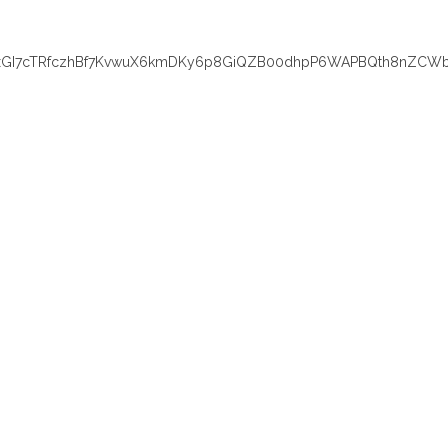
xGI7cTRfczhBf7KvwuX6kmDKy6p8GiQZB00dhpP6WAPBQth8nZCWb