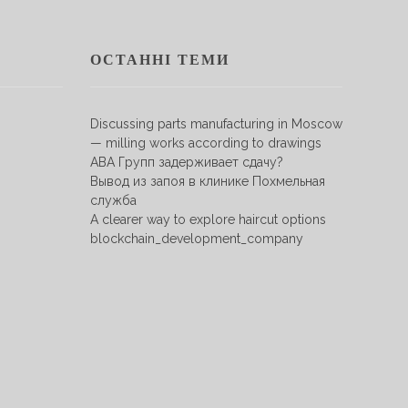
ОСТАННІ ТЕМИ
Discussing parts manufacturing in Moscow
— milling works according to drawings
АВА Групп задерживает сдачу?
Вывод из запоя в клинике Похмельная
служба
A clearer way to explore haircut options
blockchain_development_company