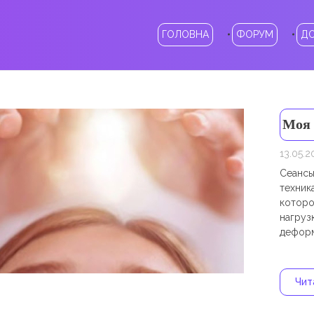
ГОЛОВНА
ФОРУМ
Д
Моя 
13.05.2
Сеансы
техник
которо
нагруз
деформ
Чита