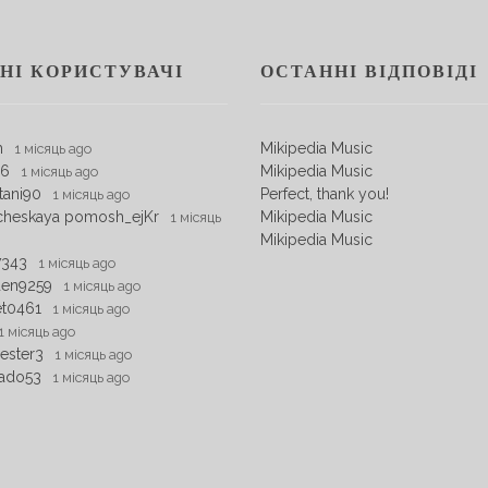
НІ КОРИСТУВАЧІ
ОСТАННІ ВІДПОВІДІ
m
Mikipedia Music
1 місяць ago
06
Mikipedia Music
1 місяць ago
tani90
Perfect, thank you!
1 місяць ago
cheskaya pomosh_ejKr
Mikipedia Music
1 місяць
Mikipedia Music
7343
1 місяць ago
den9259
1 місяць ago
et0461
1 місяць ago
1 місяць ago
ester3
1 місяць ago
ado53
1 місяць ago