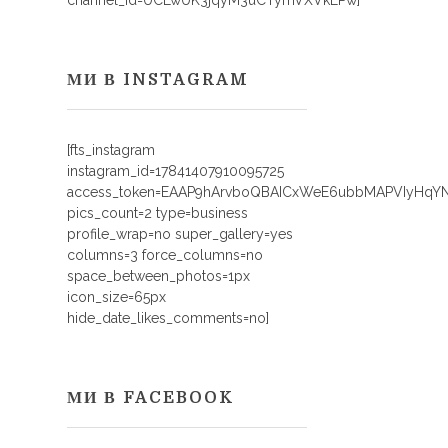
channel_id=UCLwUK3jqyM3uCTymVXVkEPw]
МИ В INSTAGRAM
[fts_instagram
instagram_id=17841407910095725
access_token=EAAP9hArvboQBAICxWeE6ubbMAPVIyHq
pics_count=2 type=business
profile_wrap=no super_gallery=yes
columns=3 force_columns=no
space_between_photos=1px
icon_size=65px
hide_date_likes_comments=no]
МИ В FACEBOOK