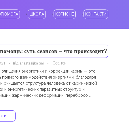
ОПОМОГА
ШКОЛА
КОРИСНЕ
КОНТАКТИ
помощь: суть сеансов – что происходит?
021
від
Сеанси
anastasijka Sai
 очищения энергетики и коррекции кармы — это
а прямого взаимодействия энергиями, благодаря
й очищается структура человека от кармической
ки и энергетических паразитных структур и
аций (кармических деформаций, перебросо ...
ти...