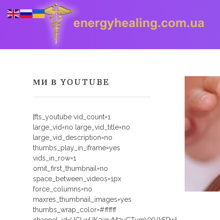
МИ В YOUTUBE
Energyhealing
Анастасія медіум,контактер,щоденник медіума,Майстер,цілительство,карма терапія,консультація онлайн,астрологія
[fts_youtube vid_count=1
large_vid=no large_vid_title=no
large_vid_description=no
thumbs_play_in_iframe=yes
vids_in_row=1
omit_first_thumbnail=no
space_between_videos=1px
force_columns=no
maxres_thumbnail_images=yes
thumbs_wrap_color=#ffffff