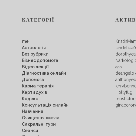
КАТЕГОРІЇ
АКТИВ
me
KristinMa
Астрологія
cindirhea
Без рубрики
dorothyca
Бізнес допомога
Narkologi
Відео лекції
ago
Діагностика онлайн
deangelo
Допомога
anthonye
Карма терапія
jerrybenn
Карти духів
Hollyfug
Кодекс
mosheforr
Консультація онлайн
ginacoron
Навчання
Очищення житла
Сакральні тури
Сеанси