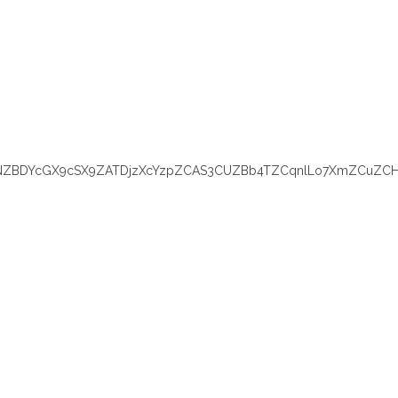
YNZBDYcGX9cSX9ZATDjzXcYzpZCAS3CUZBb4TZCqnlLo7XmZCuZCHc