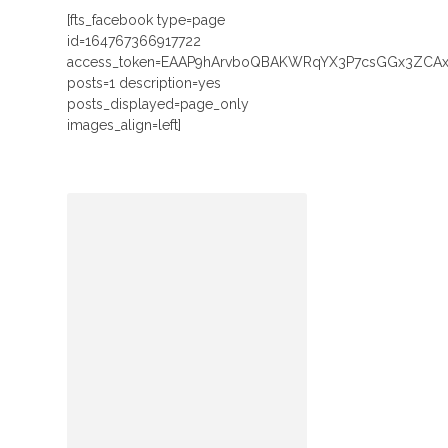
[fts_facebook type=page
id=164767366917722
access_token=EAAP9hArvboQBAKWRqYX3P7csGGx3ZCA
posts=1 description=yes
posts_displayed=page_only
images_align=left]