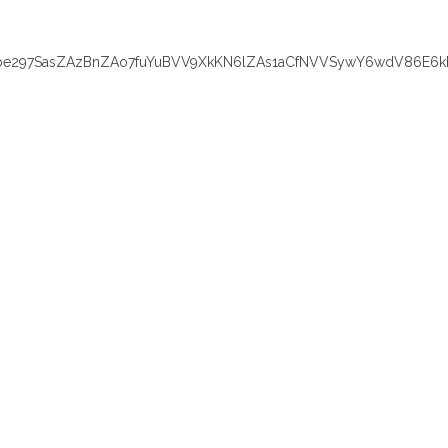
e297SasZAzBnZAo7fuYuBVV9XkKN6lZAs1aCfNVVSywY6wdV86E6k