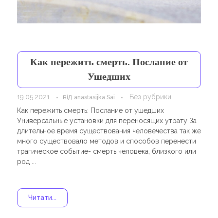
Навчання
Карти Духів
Бізнес допомога
Как пережить смерть. Послание от
Ушедших
19.05.2021
від
Без рубрики
anastasijka Sai
Как пережить смерть: Послание от ушедших
Универсальные установки для переносящих утрату За
длительное время существования человечества так же
много существовало методов и способов перенести
трагическое событие- смерть человека, близкого или
род ...
Читати...