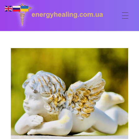
ГОЛОВНА
Energyhealing
Анастасія медіум,контактер,щоденник медіума,Майстер,цілительство,карма терапія,консультація онлайн,астрологія
ФОРУМ
ДОПОМОГА
Консультація онлайн
ШКОЛА
Сеанси
Кодекс
КОРИСНЕ
Астрологія
Ангельське цілительство
Сакральні тури
КОНТАКТИ
Карма терапія
Ступені
Відео лекції
Очищення житла