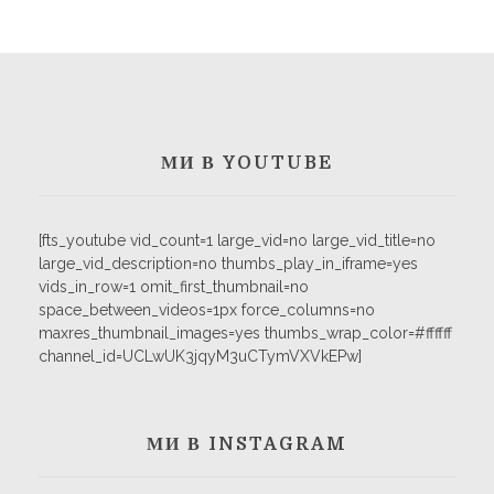
МИ В YOUTUBE
[fts_youtube vid_count=1 large_vid=no large_vid_title=no
large_vid_description=no thumbs_play_in_iframe=yes
vids_in_row=1 omit_first_thumbnail=no
space_between_videos=1px force_columns=no
maxres_thumbnail_images=yes thumbs_wrap_color=#ffffff
channel_id=UCLwUK3jqyM3uCTymVXVkEPw]
МИ В INSTAGRAM