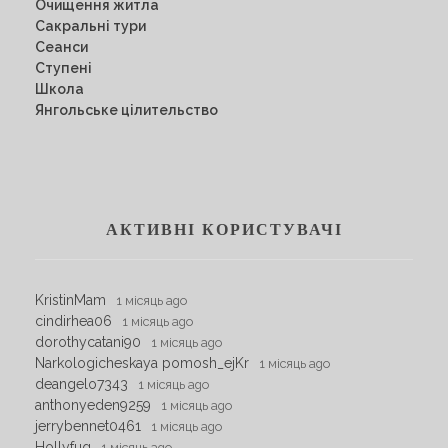
Очищення житла
Сакральні тури
Сеанси
Ступені
Школа
Янгольське цілительство
АКТИВНІ КОРИСТУВАЧІ
KristinMam
1 місяць ago
cindirhea06
1 місяць ago
dorothycatani90
1 місяць ago
Narkologicheskaya pomosh_ejKr
1 місяць ago
deangelo7343
1 місяць ago
anthonyeden9259
1 місяць ago
jerrybennet0461
1 місяць ago
Hollyfug
1 місяць ago