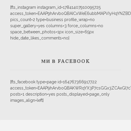
[fts_instagram instagram_id=17841407910095725
access_token=EAAP9hArvboQBAICxWeE6ubbMAPVIyHqYNZB
pics_count=2 type=business profile_wrap=no
super_gallery=yes columns=3 force_columns=no
space_between_photos=1px icon_size=65px
hide_date_likes_comments=no]
МИ В FACEBOOK
[fts_facebook type=page id=164767366917722
access_token=EAAP9hArvboQBAKWRqYX3P7csGGx3ZCAxGI
posts=1 description=yes posts_displayed=page_only
images_align=left]