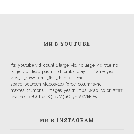
МИ В YOUTUBE
[fts_youtube vid_count=1 large_vid=no large_vid_title=no
large_vid_description=no thumbs_play_in_iframe=yes
vids_in_row=1 omit_first_thumbnail=no
space_between_videos=1px force_columns=no
maxres_thumbnail_images=yes thumbs_wrap_color=#ffffff
channel_id=UCLwUK3jqyM3uCTymVXVkEPw]
МИ В INSTAGRAM