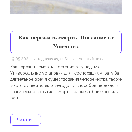
Навчання
Карти Духів
Бізнес допомога
Как пережить смерть. Послание от
Ушедших
19.05.2021
від
Без рубрики
anastasijka Sai
Как пережить смерть: Послание от ушедших
Универсальные установки для переносящих утрату За
длительное время существования человечества так же
много существовало методов и способов перенести
трагическое событие- смерть человека, близкого или
род ...
Читати...