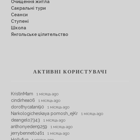
Очищення житла
Сакральні тури
Сеанси
Ступені
Школа
Янгольське цілительство
АКТИВНІ КОРИСТУВАЧІ
KristinMam
1 місяць ago
cindirhea06
1 місяць ago
dorothycatani90
1 місяць ago
Narkologicheskaya pomosh_ejKr
1 місяць ago
deangelo7343
1 місяць ago
anthonyeden9259
1 місяць ago
jerrybennet0461
1 місяць ago
Hollyfug
1 місяць ago