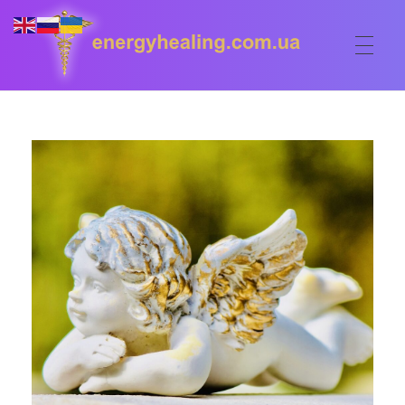
ГОЛОВНА
Energyhealing
Анастасія медіум,контактер,щоденник медіума,Майстер,цілительство,карма терапія,консультація онлайн,астрологія
ФОРУМ
ДОПОМОГА
Консультація онлайн
ШКОЛА
Сеанси
Кодекс
КОРИСНЕ
Астрологія
Ангельське цілительство
Сакральні тури
КОНТАКТИ
Карма терапія
Ступені
Відео лекції
Очищення житла