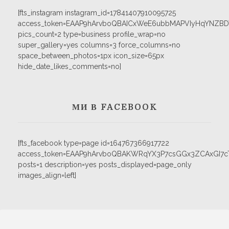
[fts_instagram instagram_id=17841407910095725
access_token=EAAP9hArvboQBAICxWeE6ubbMAPVIyHqYNZB
pics_count=2 type=business profile_wrap=no
super_gallery=yes columns=3 force_columns=no
space_between_photos=1px icon_size=65px
hide_date_likes_comments=no]
МИ В FACEBOOK
[fts_facebook type=page id=164767366917722
access_token=EAAP9hArvboQBAKWRqYX3P7csGGx3ZCAxGI
posts=1 description=yes posts_displayed=page_only
images_align=left]