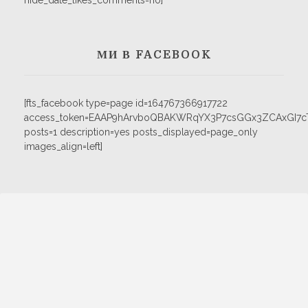
hide_date_likes_comments=no]
МИ В FACEBOOK
[fts_facebook type=page id=164767366917722
access_token=EAAP9hArvboQBAKWRqYX3P7csGGx3ZCAxGI
posts=1 description=yes posts_displayed=page_only
images_align=left]