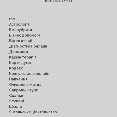
КАТЕГОРІЇ
me
Астрологія
Без рубрики
Бізнес допомога
Відео лекції
Діагностика онлайн
Допомога
Карма терапія
Карти духів
Кодекс
Консультація онлайн
Навчання
Очищення житла
Сакральні тури
Сеанси
Ступені
Школа
Янгольське цілительство