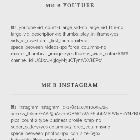
МИ В YOUTUBE
[fts_youtube vid_count=1 large_vid=no large_vid_title=no
large_vid_description=no thumbs_play_in_iframe=yes
vids_in_row=1 omit_first_thumbnail=no
space_between_videos=1px force_columns=no
maxres_thumbnail_images=yes thumbs_wrap_color=#ffffff
channel_id=UCLwUK3jqyM3uCTymVXVkEPw]
МИ В INSTAGRAM
[fts_instagram instagram_id=17841407910095725
access_token=EAAP9hArvboQBAICxWeE6ubbMAPVIyHqYNZB
pics_count=2 type=business profile_wrap=no
super_gallery=yes columns=3 force_columns=no
space_between_photos=1px icon_size=65px