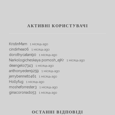
АКТИВНІ КОРИСТУВАЧІ
KristinMam
1 місяць ago
cindirhea06
1 місяць ago
dorothycatani90
1 місяць ago
Narkologicheskaya pomosh_ejKr
1 місяць ago
deangelo7343
1 місяць ago
anthonyeden9259
1 місяць ago
jerrybennet0461
1 місяць ago
Hollyfug
1 місяць ago
mosheforrester3
1 місяць ago
ginacoronado53
1 місяць ago
ОСТАННІ ВІДПОВІДІ