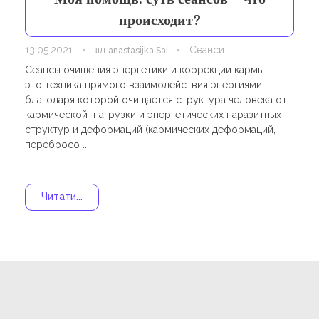
Навчання
Карти Духів
происходит?
Бізнес допомога
13.05.2021
від
Сеанси
anastasijka Sai
Сеансы очищения энергетики и коррекции кармы —
это техника прямого взаимодействия энергиями,
благодаря которой очищается структура человека от
кармической нагрузки и энергетических паразитных
структур и деформаций (кармических деформаций,
перебросо ...
Читати...