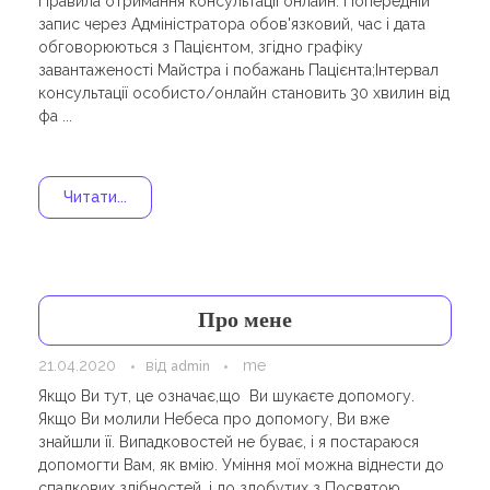
Правила отримання консультації онлайн: Попередній
запис через Адміністратора обов'язковий, час і дата
обговорюються з Пацієнтом, згідно графіку
завантаженості Майстра і побажань Пацієнта;Інтервал
консультації особисто/онлайн становить 30 хвилин від
фа ...
Читати...
Про мене
21.04.2020
від
me
admin
Якщо Ви тут, це означає,що Ви шукаєте допомогу.
Якщо Ви молили Небеcа про допомогу, Ви вже
знайшли її. Випадковостей не буває, і я постараюся
допомогти Вам, як вмію. Уміння мої можна віднести до
спадкових здібностей, і до здобутих з Посвятою ...