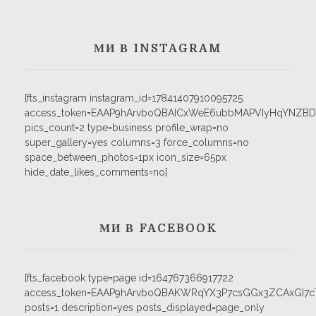
МИ В INSTAGRAM
[fts_instagram instagram_id=17841407910095725
access_token=EAAP9hArvboQBAICxWeE6ubbMAPVIyHqYNZB
pics_count=2 type=business profile_wrap=no
super_gallery=yes columns=3 force_columns=no
space_between_photos=1px icon_size=65px
hide_date_likes_comments=no]
МИ В FACEBOOK
[fts_facebook type=page id=164767366917722
access_token=EAAP9hArvboQBAKWRqYX3P7csGGx3ZCAxGI
posts=1 description=yes posts_displayed=page_only