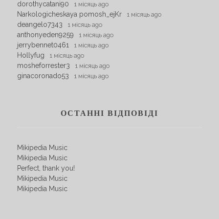
dorothycatani90
1 місяць ago
Narkologicheskaya pomosh_ejKr
1 місяць ago
deangelo7343
1 місяць ago
anthonyeden9259
1 місяць ago
jerrybennet0461
1 місяць ago
Hollyfug
1 місяць ago
mosheforrester3
1 місяць ago
ginacoronado53
1 місяць ago
ОСТАННІ ВІДПОВІДІ
Mikipedia Music
Mikipedia Music
Perfect, thank you!
Mikipedia Music
Mikipedia Music