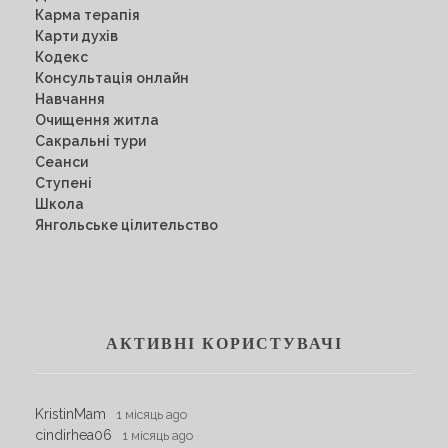
Карма терапія
Карти духів
Кодекс
Консультація онлайн
Навчання
Очищення житла
Сакральні тури
Сеанси
Ступені
Школа
Янгольське цілительство
АКТИВНІ КОРИСТУВАЧІ
KristinMam
1 місяць ago
cindirhea06
1 місяць ago