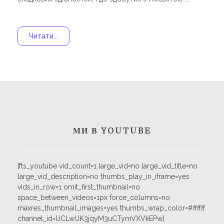
Читати...
МИ В YOUTUBE
[fts_youtube vid_count=1 large_vid=no large_vid_title=no
large_vid_description=no thumbs_play_in_iframe=yes
vids_in_row=1 omit_first_thumbnail=no
space_between_videos=1px force_columns=no
maxres_thumbnail_images=yes thumbs_wrap_color=#ffffff
channel_id=UCLwUK3jqyM3uCTymVXVkEPw]