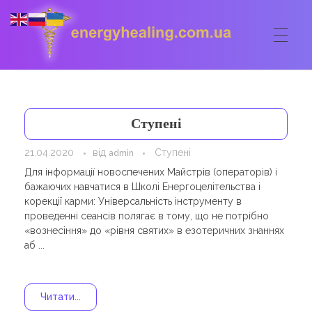
ГОЛОВНА
Energyhealing
Анастасія медіум,контактер,щоденник медіума,Майстер,цілительство,карма терапія,консультація онлайн,астрологія
Ступені
ФОРУМ
21.04.2020
від
Ступені
admin
ДОПОМОГА
Для інформації новоспечених Майстрів (операторів) і
бажаючих навчатися в Школі Енергоцелітельства і
Консультація онлайн
ШКОЛА
корекції карми: Універсальність інструменту в
проведенні сеансів полягає в тому, що не потрібно
Сеанси
Кодекс
КОРИСНЕ
«вознесіння» до «рівня святих» в езотеричних знаннях
аб ...
Астрологія
Ангельське цілительство
Сакральні тури
КОНТАКТИ
Карма терапія
Ступені
Відео лекції
Читати...
Очищення житла