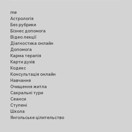
me
Астрологія
Без рубрики
Бізнес допомога
Відео лекції
Діагностика онлайн
Допомога
Карма терапія
Карти духів
Кодекс
Консультація онлайн
Навчання
Очищення житла
Сакральні тури
Сеанси
Ступені
Школа
Янгольське цілительство