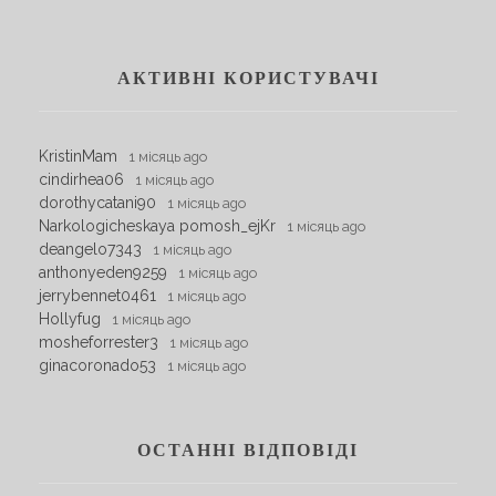
АКТИВНІ КОРИСТУВАЧІ
KristinMam
1 місяць ago
cindirhea06
1 місяць ago
dorothycatani90
1 місяць ago
Narkologicheskaya pomosh_ejKr
1 місяць ago
deangelo7343
1 місяць ago
anthonyeden9259
1 місяць ago
jerrybennet0461
1 місяць ago
Hollyfug
1 місяць ago
mosheforrester3
1 місяць ago
ginacoronado53
1 місяць ago
ОСТАННІ ВІДПОВІДІ