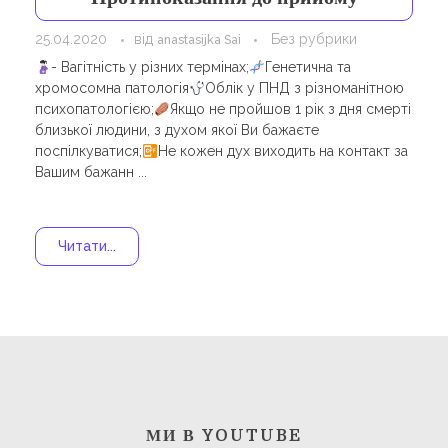
Навчання
Карти Духів
25.04.2020
від
Без рубрики
anastasijka Sai
Бізнес допомога
- Вагітність у різних термінах;
Генетична та
хромосомна патологія
Облік у ПНД з різноманітною
психопатологією;
Якщо не пройшов 1 рік з дня смерті
близької людини, з духом якої Ви бажаєте
поспілкуватися;
Не кожен дух виходить на контакт за
Вашим бажанн ...
Читати...
МИ В YOUTUBE