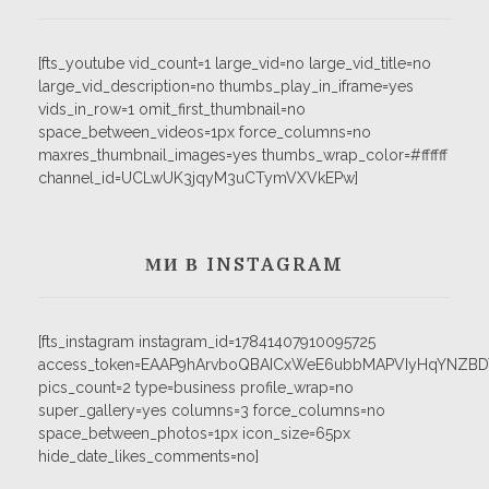
[fts_youtube vid_count=1 large_vid=no large_vid_title=no
large_vid_description=no thumbs_play_in_iframe=yes
vids_in_row=1 omit_first_thumbnail=no
space_between_videos=1px force_columns=no
maxres_thumbnail_images=yes thumbs_wrap_color=#ffffff
channel_id=UCLwUK3jqyM3uCTymVXVkEPw]
МИ В INSTAGRAM
[fts_instagram instagram_id=17841407910095725
access_token=EAAP9hArvboQBAICxWeE6ubbMAPVIyHqYNZB
pics_count=2 type=business profile_wrap=no
super_gallery=yes columns=3 force_columns=no
space_between_photos=1px icon_size=65px
hide_date_likes_comments=no]