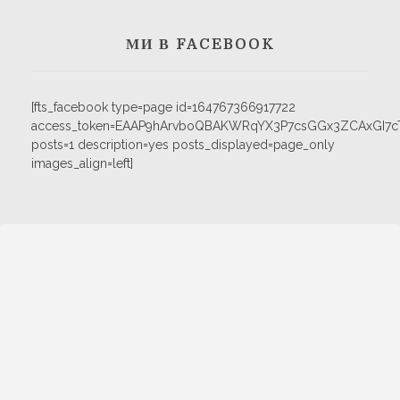
МИ В FACEBOOK
[fts_facebook type=page id=164767366917722
access_token=EAAP9hArvboQBAKWRqYX3P7csGGx3ZCAxGI
posts=1 description=yes posts_displayed=page_only
images_align=left]