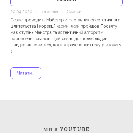
Навчання
Карти Духів
20.04.2020
від
Сеанси
admin
Бізнес допомога
Сеанс проводить Майстер / Наставник енергетичного
цілительства і корекції карми, який пройшов Посвяту і
має ступінь Майстра та автентичний алгоритм
проведення сеансів; Цей сеанс дозволяє людині
швидко відновитися, коли втрачено життєву рівновагу,
з ...
Читати...
МИ В YOUTUBE