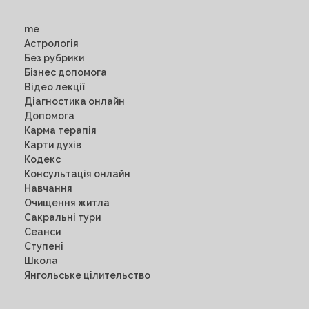
me
Астрологія
Без рубрики
Бізнес допомога
Відео лекції
Діагностика онлайн
Допомога
Карма терапія
Карти духів
Кодекс
Консультація онлайн
Навчання
Очищення житла
Сакральні тури
Сеанси
Ступені
Школа
Янгольське цілительство