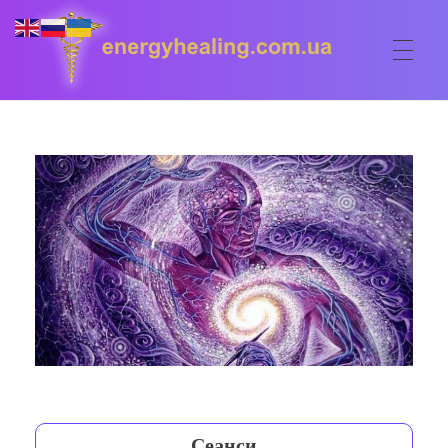
ГОЛОВНА
Energyhealing
Анастасія медіум,контактер,щоденник медіума,Майстер,цілительство,карма терапія,консультація онлайн,астрологія
ФОРУМ
ДОПОМОГА
Консультація онлайн
ШКОЛА
Сеанси
Кодекс
КОРИСНЕ
Астрологія
Ангельське цілительство
Сакральні тури
КОНТАКТИ
Карма терапія
Ступені
Відео лекції
Сеанси
Очищення житла