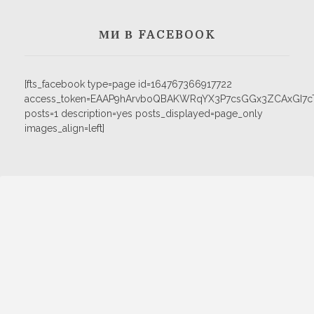
МИ В FACEBOOK
[fts_facebook type=page id=164767366917722
access_token=EAAP9hArvboQBAKWRqYX3P7csGGx3ZCAxGI
posts=1 description=yes posts_displayed=page_only
images_align=left]