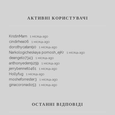
АКТИВНІ КОРИСТУВАЧІ
KristinMam
1 місяць ago
cindirhea06
1 місяць ago
dorothycatani90
1 місяць ago
Narkologicheskaya pomosh_ejKr
1 місяць ago
deangelo7343
1 місяць ago
anthonyeden9259
1 місяць ago
jerrybennet0461
1 місяць ago
Hollyfug
1 місяць ago
mosheforrester3
1 місяць ago
ginacoronado53
1 місяць ago
ОСТАННІ ВІДПОВІДІ