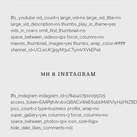
[fts_youtube vid_count=1 large_vid=no large_vid_title=no
large_vid_description=no thumbs_play_in_iframe=yes
vids_in_row=1 omit_first_thumbnail=no
space_between_videos=1px force_columns=no
maxres_thumbnail_images=yes thumbs_wrap_color=#ffffff
channel_id=UCLwUK3jqyM3uCTymVXVkEPw]
МИ В INSTAGRAM
[fts_instagram instagram_id=17841407910095725
access_token=EAAP9hArvboQBAICxWeE6ubbMAPVIyHqYNZB
pics_count=2 type=business profile_wrap=no
super_gallery=yes columns=3 force_columns=no
space_between_photos=1px icon_size=65px
hide_date_likes_comments=no]