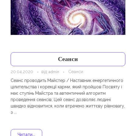
Сеанси
20.04.2020
від
Сеанси
admin
Сеанс проводить Майстер / Наставник енергетичного
цілительства і корекції карми, який пройшов Посвяту і
має ступінь Майстра та автентичний алгоритм
проведення сеансів; Цей сеанс дозволяє людині
швидко відновитися, коли втрачено життєву рівновагу,
з ...
Читати...