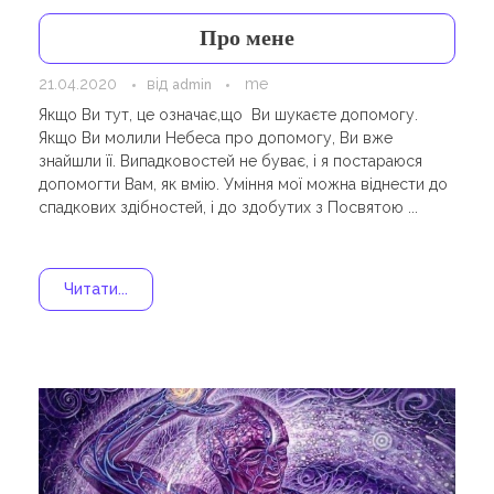
Про мене
21.04.2020
від
me
admin
Якщо Ви тут, це означає,що Ви шукаєте допомогу.
Якщо Ви молили Небеcа про допомогу, Ви вже
знайшли її. Випадковостей не буває, і я постараюся
допомогти Вам, як вмію. Уміння мої можна віднести до
спадкових здібностей, і до здобутих з Посвятою ...
Читати...