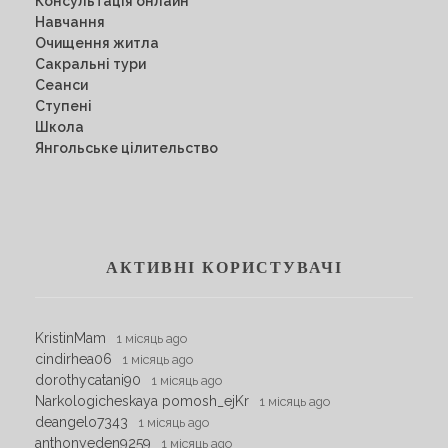
Консультація онлайн
Навчання
Очищення житла
Сакральні тури
Сеанси
Ступені
Школа
Янгольське цілительство
АКТИВНІ КОРИСТУВАЧІ
KristinMam
1 місяць ago
cindirhea06
1 місяць ago
dorothycatani90
1 місяць ago
Narkologicheskaya pomosh_ejKr
1 місяць ago
deangelo7343
1 місяць ago
anthonyeden9259
1 місяць ago