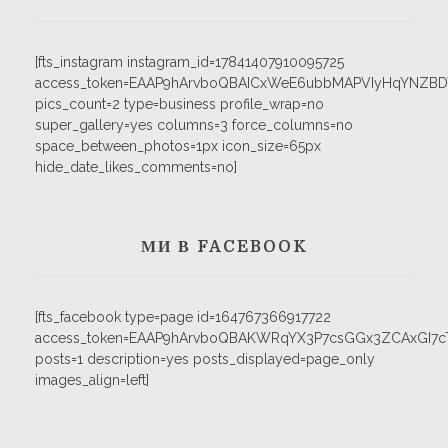
[fts_instagram instagram_id=17841407910095725
access_token=EAAP9hArvboQBAICxWeE6ubbMAPVIyHqYNZB
pics_count=2 type=business profile_wrap=no
super_gallery=yes columns=3 force_columns=no
space_between_photos=1px icon_size=65px
hide_date_likes_comments=no]
МИ В FACEBOOK
[fts_facebook type=page id=164767366917722
access_token=EAAP9hArvboQBAKWRqYX3P7csGGx3ZCAxGI
posts=1 description=yes posts_displayed=page_only
images_align=left]