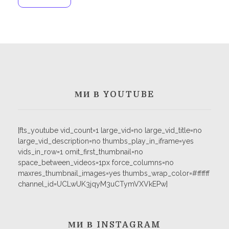
МИ В YOUTUBE
[fts_youtube vid_count=1 large_vid=no large_vid_title=no
large_vid_description=no thumbs_play_in_iframe=yes
vids_in_row=1 omit_first_thumbnail=no
space_between_videos=1px force_columns=no
maxres_thumbnail_images=yes thumbs_wrap_color=#ffffff
channel_id=UCLwUK3jqyM3uCTymVXVkEPw]
МИ В INSTAGRAM