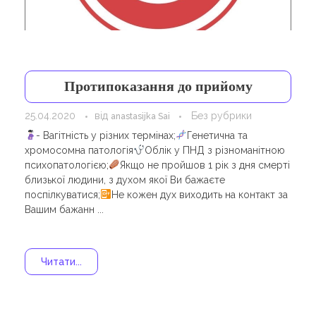
Протипоказання до прийому
25.04.2020
від
Без рубрики
anastasijka Sai
- Вагітність у різних термінах;
Генетична та
хромосомна патологія
Облік у ПНД з різноманітною
психопатологією;
Якщо не пройшов 1 рік з дня смерті
близької людини, з духом якої Ви бажаєте
поспілкуватися;
Не кожен дух виходить на контакт за
Вашим бажанн ...
Читати...