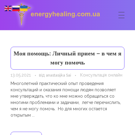
ГОЛОВНА
Energyhealing
Анастасія медіум,контактер,щоденник медіума,Майстер,цілительство,карма терапія,консультація онлайн,астрологія
Моя помощь: Личный прием – в чем я
ФОРУМ
могу помочь
ДОПОМОГА
13.05.2021
від
Консультація онлайн
anastasijka Sai
Консультація онлайн
Многолетний практический опыт проведения
ШКОЛА
консультаций и оказания помощи людям позволяет
Сеанси
мне утверждать, что ко мне можно обращаться со
Кодекс
КОРИСНЕ
многими проблемами и задачами, легче перечислить,
Астрологія
чем я не могу помочь. Но для многих остается
Ангельське цілительство
Сакральні тури
КОНТАКТИ
открытым ...
Карма терапія
Ступені
Відео лекції
Очищення житла