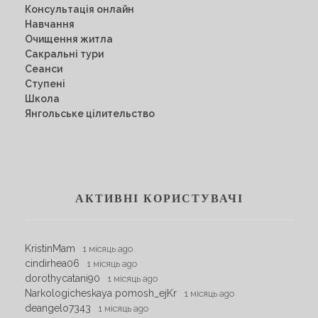
Консультація онлайн
Навчання
Очищення житла
Сакральні тури
Сеанси
Ступені
Школа
Янгольське цілительство
АКТИВНІ КОРИСТУВАЧІ
KristinMam
1 місяць ago
cindirhea06
1 місяць ago
dorothycatani90
1 місяць ago
Narkologicheskaya pomosh_ejKr
1 місяць ago
deangelo7343
1 місяць ago