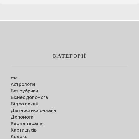
КАТЕГОРІЇ
me
Астрологія
Без рубрики
Бізнес допомога
Відео лекції
Діагностика онлайн
Допомога
Карма терапія
Карти духів
Кодекс