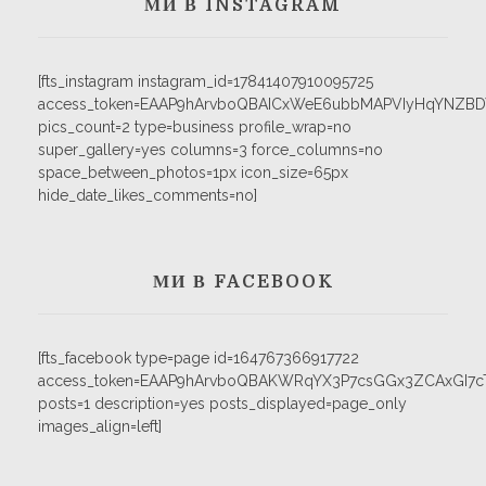
МИ В INSTAGRAM
[fts_instagram instagram_id=17841407910095725
access_token=EAAP9hArvboQBAICxWeE6ubbMAPVIyHqYNZB
pics_count=2 type=business profile_wrap=no
super_gallery=yes columns=3 force_columns=no
space_between_photos=1px icon_size=65px
hide_date_likes_comments=no]
МИ В FACEBOOK
[fts_facebook type=page id=164767366917722
access_token=EAAP9hArvboQBAKWRqYX3P7csGGx3ZCAxGI
posts=1 description=yes posts_displayed=page_only
images_align=left]