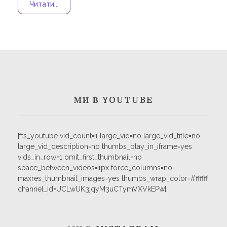
Навчання
Читати...
Карти Духів
Бізнес допомога
МИ В YOUTUBE
[fts_youtube vid_count=1 large_vid=no large_vid_title=no
large_vid_description=no thumbs_play_in_iframe=yes
vids_in_row=1 omit_first_thumbnail=no
space_between_videos=1px force_columns=no
maxres_thumbnail_images=yes thumbs_wrap_color=#ffffff
channel_id=UCLwUK3jqyM3uCTymVXVkEPw]