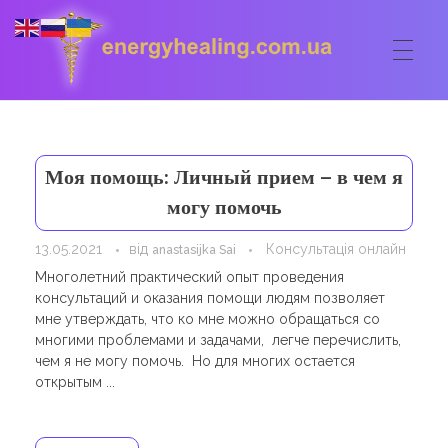
ГОЛОВНА
Energyhealing
Анастасія медіум,контактер,щоденник медіума,Майстер,цілительство,карма терапія,консультація онлайн,астрологія
Моя помощь: Личный прием – в чем я
ФОРУМ
могу помочь
ДОПОМОГА
13.05.2021
від
Консультація онлайн
anastasijka Sai
Консультація онлайн
Многолетний практический опыт проведения
ШКОЛА
консультаций и оказания помощи людям позволяет
Сеанси
мне утверждать, что ко мне можно обращаться со
Кодекс
КОРИСНЕ
многими проблемами и задачами, легче перечислить,
Астрологія
чем я не могу помочь. Но для многих остается
Ангельське цілительство
Сакральні тури
КОНТАКТИ
открытым ...
Карма терапія
Ступені
Відео лекції
Очищення житла