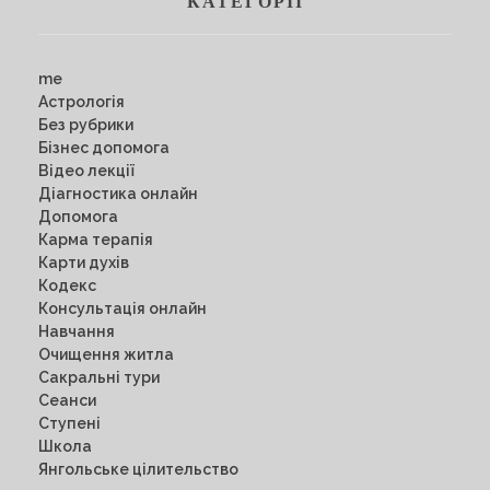
КАТЕГОРІЇ
me
Астрологія
Без рубрики
Бізнес допомога
Відео лекції
Діагностика онлайн
Допомога
Карма терапія
Карти духів
Кодекс
Консультація онлайн
Навчання
Очищення житла
Сакральні тури
Сеанси
Ступені
Школа
Янгольське цілительство