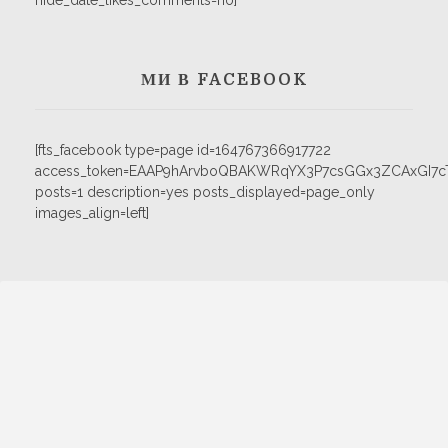
hide_date_likes_comments=no]
МИ В FACEBOOK
[fts_facebook type=page id=164767366917722
access_token=EAAP9hArvboQBAKWRqYX3P7csGGx3ZCAxGI
posts=1 description=yes posts_displayed=page_only
images_align=left]