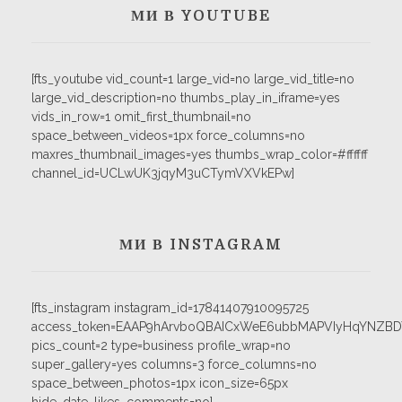
МИ В YOUTUBE
[fts_youtube vid_count=1 large_vid=no large_vid_title=no
large_vid_description=no thumbs_play_in_iframe=yes
vids_in_row=1 omit_first_thumbnail=no
space_between_videos=1px force_columns=no
maxres_thumbnail_images=yes thumbs_wrap_color=#ffffff
channel_id=UCLwUK3jqyM3uCTymVXVkEPw]
МИ В INSTAGRAM
[fts_instagram instagram_id=17841407910095725
access_token=EAAP9hArvboQBAICxWeE6ubbMAPVIyHqYNZB
pics_count=2 type=business profile_wrap=no
super_gallery=yes columns=3 force_columns=no
space_between_photos=1px icon_size=65px