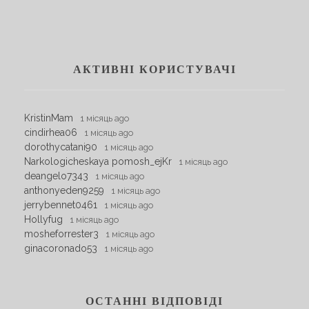
АКТИВНІ КОРИСТУВАЧІ
KristinMam
1 місяць ago
cindirhea06
1 місяць ago
dorothycatani90
1 місяць ago
Narkologicheskaya pomosh_ejKr
1 місяць ago
deangelo7343
1 місяць ago
anthonyeden9259
1 місяць ago
jerrybennet0461
1 місяць ago
Hollyfug
1 місяць ago
mosheforrester3
1 місяць ago
ginacoronado53
1 місяць ago
ОСТАННІ ВІДПОВІДІ