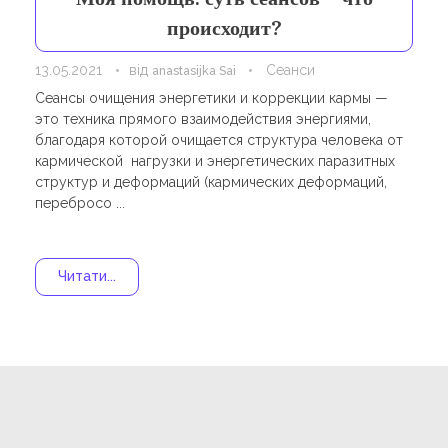
Навчання
Карти Духів
происходит?
Бізнес допомога
13.05.2021
від
Сеанси
anastasijka Sai
Сеансы очищения энергетики и коррекции кармы —
это техника прямого взаимодействия энергиями,
благодаря которой очищается структура человека от
кармической нагрузки и энергетических паразитных
структур и деформаций (кармических деформаций,
перебросо ...
Читати...