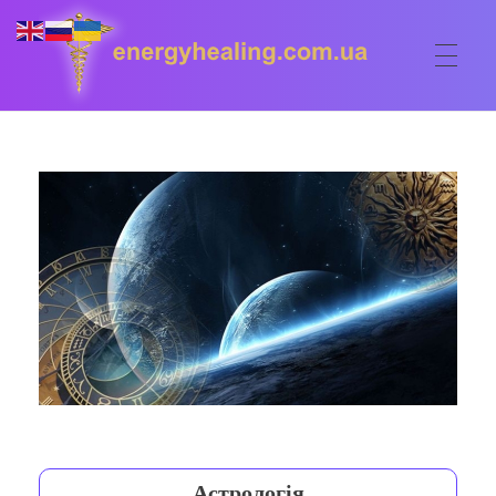
ГОЛОВНА
Energyhealing
Анастасія медіум,контактер,щоденник медіума,Майстер,цілительство,карма терапія,консультація онлайн,астрологія
ФОРУМ
ДОПОМОГА
Консультація онлайн
ШКОЛА
Сеанси
Кодекс
КОРИСНЕ
Астрологія
Ангельське цілительство
Сакральні тури
КОНТАКТИ
Карма терапія
Ступені
Відео лекції
Астрологія
Очищення житла