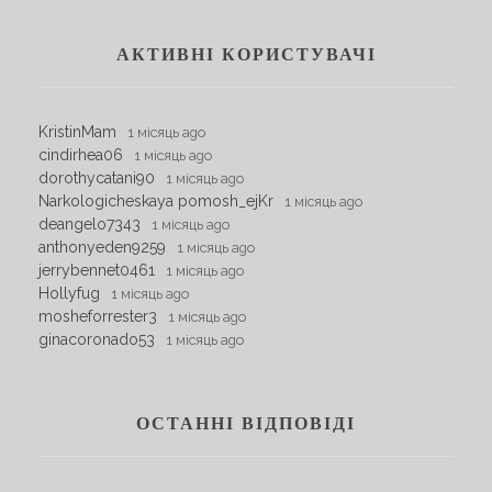
АКТИВНІ КОРИСТУВАЧІ
KristinMam
1 місяць ago
cindirhea06
1 місяць ago
dorothycatani90
1 місяць ago
Narkologicheskaya pomosh_ejKr
1 місяць ago
deangelo7343
1 місяць ago
anthonyeden9259
1 місяць ago
jerrybennet0461
1 місяць ago
Hollyfug
1 місяць ago
mosheforrester3
1 місяць ago
ginacoronado53
1 місяць ago
ОСТАННІ ВІДПОВІДІ