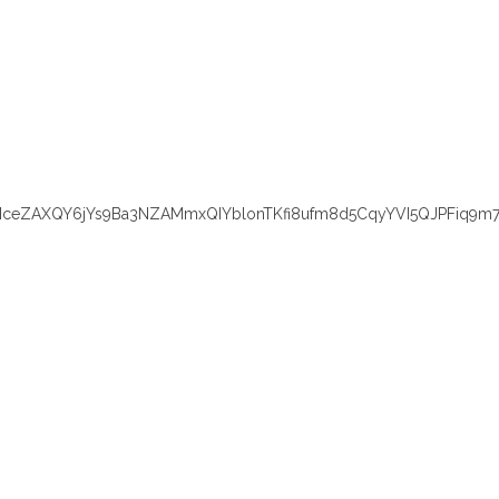
eZAXQY6jYs9Ba3NZAMmxQIYblonTKfi8ufm8d5CqyYVI5QJPFiq9m