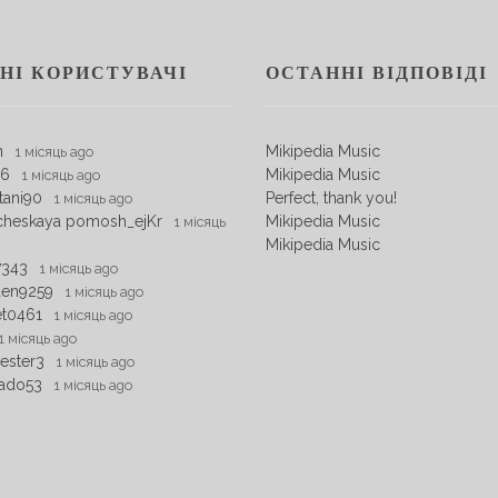
НІ КОРИСТУВАЧІ
ОСТАННІ ВІДПОВІДІ
m
Mikipedia Music
1 місяць ago
06
Mikipedia Music
1 місяць ago
tani90
Perfect, thank you!
1 місяць ago
cheskaya pomosh_ejKr
Mikipedia Music
1 місяць
Mikipedia Music
7343
1 місяць ago
den9259
1 місяць ago
et0461
1 місяць ago
1 місяць ago
ester3
1 місяць ago
ado53
1 місяць ago