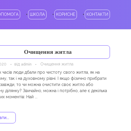
ОПОМОГА
ШКОЛА
КОРИСНЕ
КОНТАКТИ
Очищення житла
2020
від
Очищення житла
admin
х часів люди дбали про чистоту свого житла, як на
му, так і на духовному рівні. І якщо фізично прибрати
завжди, то чи можна очистити своє житло або
у ділянку? Звичайно, можна і потрібно, але є декілька
х моментів: Най ...
ти...