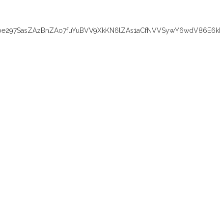
e297SasZAzBnZAo7fuYuBVV9XkKN6lZAs1aCfNVVSywY6wdV86E6k