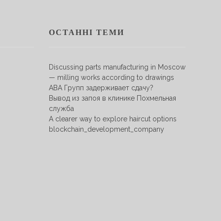
ОСТАННІ ТЕМИ
Discussing parts manufacturing in Moscow
— milling works according to drawings
АВА Групп задерживает сдачу?
Вывод из запоя в клинике Похмельная
служба
A clearer way to explore haircut options
blockchain_development_company