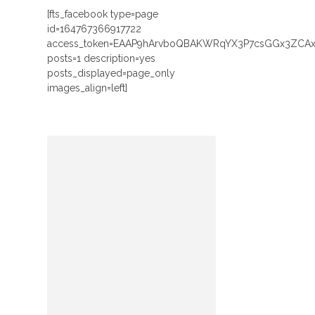
[fts_facebook type=page
id=164767366917722
access_token=EAAP9hArvboQBAKWRqYX3P7csGGx3ZCA
posts=1 description=yes
posts_displayed=page_only
images_align=left]