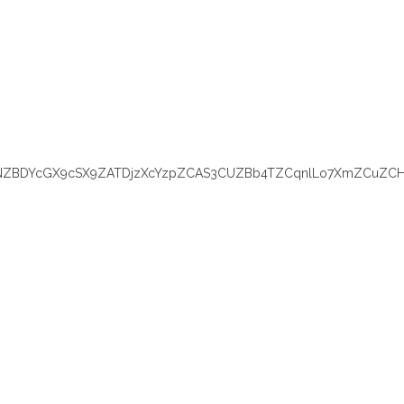
YNZBDYcGX9cSX9ZATDjzXcYzpZCAS3CUZBb4TZCqnlLo7XmZCuZCHc