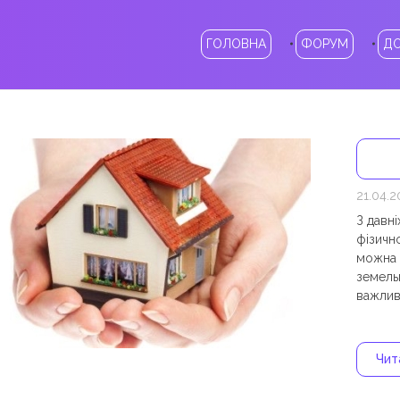
ГОЛОВНА
ФОРУМ
Д
21.04.
З давні
фізично
можна 
земельн
важливи
Чита