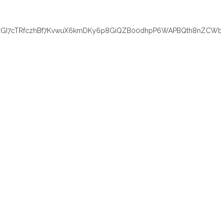
xGI7cTRfczhBf7KvwuX6kmDKy6p8GiQZB00dhpP6WAPBQth8nZCWb