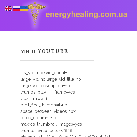
МИ В YOUTUBE
Energyhealing
Анастасія медіум,контактер,щоденник медіума,Майстер,цілительство,карма терапія,консультація онлайн,астрологія
[fts_youtube vid_count=1
large_vid=no large_vid_title=no
large_vid_description=no
thumbs_play_in_iframe=yes
vids_in_row=1
omit_first_thumbnail=no
space_between_videos=1px
force_columns=no
maxres_thumbnail_images=yes
thumbs_wrap_color=#ffffff