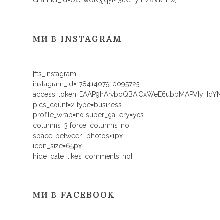
channel_id=UCLwUK3jqyM3uCTymVXVkEPw]
МИ В INSTAGRAM
[fts_instagram
instagram_id=17841407910095725
access_token=EAAP9hArvboQBAICxWeE6ubbMAPVIyHq
pics_count=2 type=business
profile_wrap=no super_gallery=yes
columns=3 force_columns=no
space_between_photos=1px
icon_size=65px
hide_date_likes_comments=no]
МИ В FACEBOOK