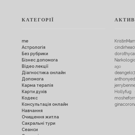
КАТЕГОРІЇ
АКТИВ
me
KristinMa
Астрологія
cindirhea
Без рубрики
dorothyca
Бізнес допомога
Narkologi
Відео лекції
ago
Діагностика онлайн
deangelo
Допомога
anthonye
Карма терапія
jerrybenn
Карти духів
Hollyfug
Кодекс
mosheforr
Консультація онлайн
ginacoron
Навчання
Очищення житла
Сакральні тури
Сеанси