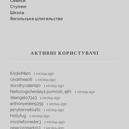
Сеанси
Ступені
Школа
Янгольське цілительство
АКТИВНІ КОРИСТУВАЧІ
KristinMam
1 місяць ago
cindirhea06
1 місяць ago
dorothycatani90
1 місяць ago
Narkologicheskaya pomosh_ejKr
1 місяць ago
deangelo7343
1 місяць ago
anthonyeden9259
1 місяць ago
jerrybennet0461
1 місяць ago
Hollyfug
1 місяць ago
mosheforrester3
1 місяць ago
ginacoronado53
1 місяць ago