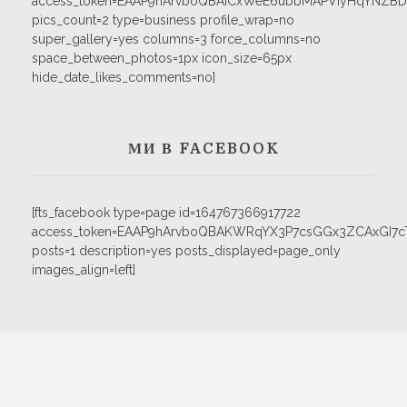
access_token=EAAP9hArvboQBAICxWeE6ubbMAPVIyHqYNZB
pics_count=2 type=business profile_wrap=no
super_gallery=yes columns=3 force_columns=no
space_between_photos=1px icon_size=65px
hide_date_likes_comments=no]
МИ В FACEBOOK
[fts_facebook type=page id=164767366917722
access_token=EAAP9hArvboQBAKWRqYX3P7csGGx3ZCAxGI
posts=1 description=yes posts_displayed=page_only
images_align=left]