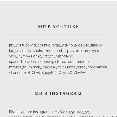
МИ В YOUTUBE
[fts_youtube vid_count=1 large_vid=no large_vid_title=no
large_vid_description=no thumbs_play_in_iframe=yes
vids_in_row=1 omit_first_thumbnail=no
space_between_videos=1px force_columns=no
maxres_thumbnail_images=yes thumbs_wrap_color=#ffffff
channel_id=UCLwUK3jqyM3uCTymVXVkEPw]
МИ В INSTAGRAM
[fts_instagram instagram_id=17841407910095725