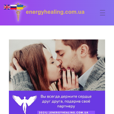
ГОЛОВНА
Energyhealing
Анастасія медіум,контактер,щоденник медіума,Майстер,цілительство,карма терапія,консультація онлайн,астрологія
ФОРУМ
ДОПОМОГА
Консультація онлайн
ШКОЛА
Сеанси
Кодекс
КОРИСНЕ
Астрологія
Ангельське цілительство
Сакральні тури
КОНТАКТИ
Карма терапія
Ступені
Відео лекції
Очищення житла