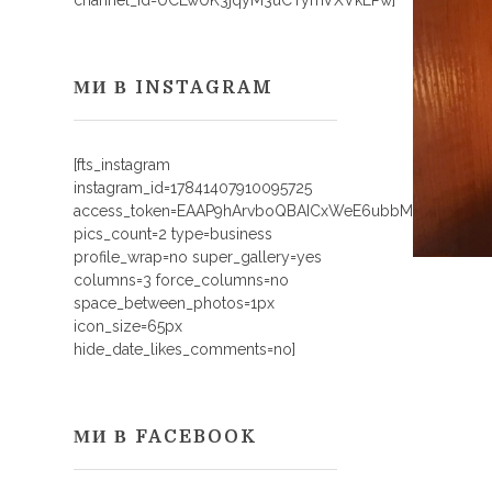
channel_id=UCLwUK3jqyM3uCTymVXVkEPw]
МИ В INSTAGRAM
[fts_instagram
instagram_id=17841407910095725
access_token=EAAP9hArvboQBAICxWeE6ubbMAPVIyHq
pics_count=2 type=business
profile_wrap=no super_gallery=yes
columns=3 force_columns=no
space_between_photos=1px
icon_size=65px
hide_date_likes_comments=no]
МИ В FACEBOOK