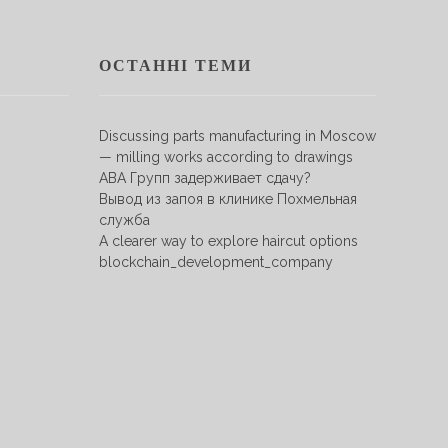
ОСТАННІ ТЕМИ
Discussing parts manufacturing in Moscow
— milling works according to drawings
АВА Групп задерживает сдачу?
Вывод из запоя в клинике Похмельная
служба
A clearer way to explore haircut options
blockchain_development_company