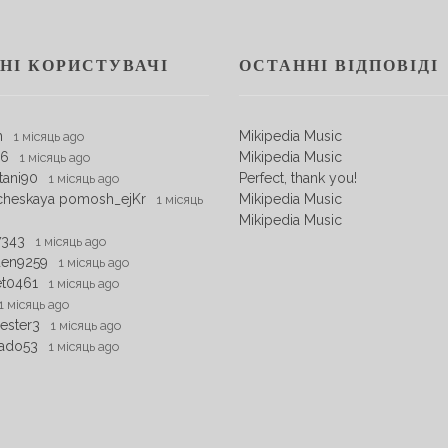
НІ КОРИСТУВАЧІ
ОСТАННІ ВІДПОВІДІ
m
Mikipedia Music
1 місяць ago
06
Mikipedia Music
1 місяць ago
tani90
Perfect, thank you!
1 місяць ago
cheskaya pomosh_ejKr
Mikipedia Music
1 місяць
Mikipedia Music
7343
1 місяць ago
den9259
1 місяць ago
et0461
1 місяць ago
1 місяць ago
ester3
1 місяць ago
ado53
1 місяць ago