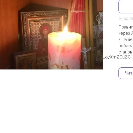
21.04.
Правил
через 
з Паціє
побажа
станови
YNZBDYcGX9cSX9ZATDjzXcYzpZCAS3CUZBb4TZCqnlLo7XmZCuZCHc
Чита