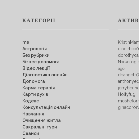
КАТЕГОРІЇ
АКТИВ
me
KristinMa
Астрологія
cindirhea
Без рубрики
dorothyca
Бізнес допомога
Narkologi
Відео лекції
ago
Діагностика онлайн
deangelo
Допомога
anthonye
Карма терапія
jerrybenn
Карти духів
Hollyfug
Кодекс
mosheforr
Консультація онлайн
ginacoron
Навчання
Очищення житла
Сакральні тури
Сеанси