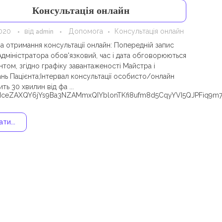
Консультація онлайн
2020
від
Допомога
Консультація онлайн
admin
а отримання консультації онлайн: Попередній запис
Адміністратора обов'язковий, час і дата обговорюються
нтом, згідно графіку завантаженості Майстра і
нь Пацієнта;Інтервал консультації особисто/онлайн
ть 30 хвилин від фа ...
eZAXQY6jYs9Ba3NZAMmxQIYblonTKfi8ufm8d5CqyYVI5QJPFiq9m
ти...