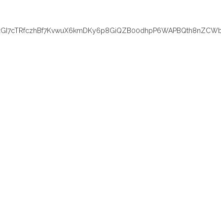
xGI7cTRfczhBf7KvwuX6kmDKy6p8GiQZB00dhpP6WAPBQth8nZCWb