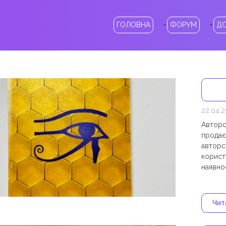
ГОЛОВНА
ФОРУМ
Д
22.04.
Авторс
продаєт
авторс
корист
наявнос
Чита