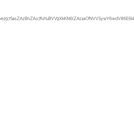
e297SasZAzBnZAo7fuYuBVV9XkKN6lZAs1aCfNVVSywY6wdV86E6k