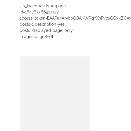
[fts_facebook type=page
id=164767366917722
access_token=EAAP9hArvboQBAKWRqYX3P7csGGx3ZCA
posts=1 description=yes
posts_displayed=page_only
images_align=left]