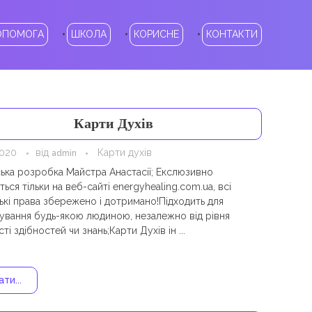
ОПОМОГА
ШКОЛА
КОРИСНЕ
КОНТАКТИ
Карти Духів
2020
від
Карти духів
admin
ька розробка Майстра Анастасії; Екслюзивно
ься тільки на веб-сайті energyhealing.com.ua, всі
ькі права збережено і дотримано!Підходить для
ування будь-якою людиною, незалежно від рівня
ті здібностей чи знань;Карти Духів ін ...
ти...