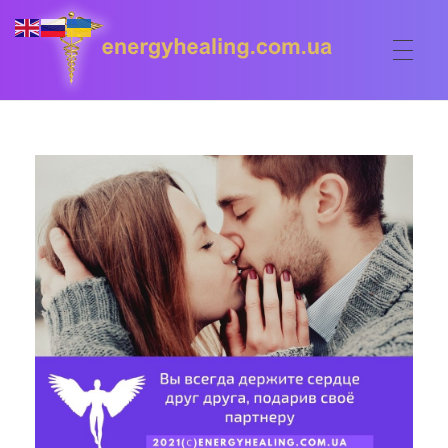
ГОЛОВНА
Energyhealing
Анастасія медіум,контактер,щоденник медіума,Майстер,цілительство,карма терапія,консультація онлайн,астрологія
ФОРУМ
ДОПОМОГА
Консультація онлайн
ШКОЛА
Сеанси
Кодекс
КОРИСНЕ
Астрологія
Ангельське цілительство
Сакральні тури
КОНТАКТИ
Карма терапія
Ступені
Відео лекції
Очищення житла