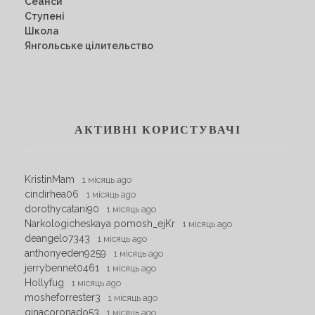
Сеанси
Ступені
Школа
Янгольське цілительство
АКТИВНІ КОРИСТУВАЧІ
KristinMam
1 місяць ago
cindirhea06
1 місяць ago
dorothycatani90
1 місяць ago
Narkologicheskaya pomosh_ejKr
1 місяць ago
deangelo7343
1 місяць ago
anthonyeden9259
1 місяць ago
jerrybennet0461
1 місяць ago
Hollyfug
1 місяць ago
mosheforrester3
1 місяць ago
ginacoronado53
1 місяць ago