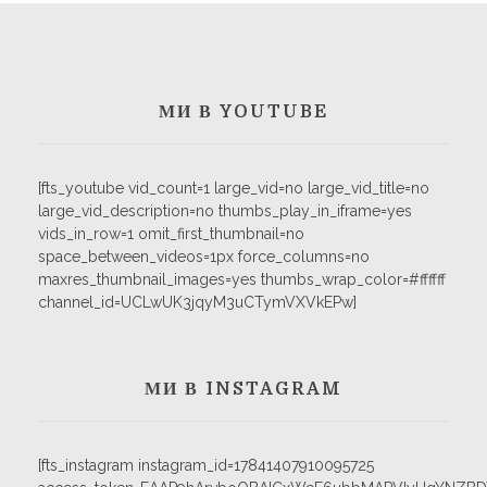
МИ В YOUTUBE
[fts_youtube vid_count=1 large_vid=no large_vid_title=no
large_vid_description=no thumbs_play_in_iframe=yes
vids_in_row=1 omit_first_thumbnail=no
space_between_videos=1px force_columns=no
maxres_thumbnail_images=yes thumbs_wrap_color=#ffffff
channel_id=UCLwUK3jqyM3uCTymVXVkEPw]
МИ В INSTAGRAM
[fts_instagram instagram_id=17841407910095725