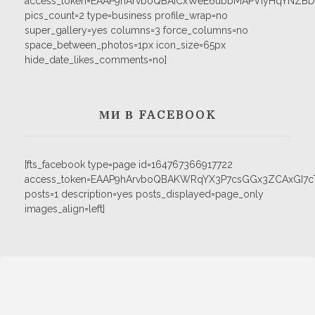
access_token=EAAP9hArvboQBAICxWeE6ubbMAPVIyHqYNZB
pics_count=2 type=business profile_wrap=no
super_gallery=yes columns=3 force_columns=no
space_between_photos=1px icon_size=65px
hide_date_likes_comments=no]
МИ В FACEBOOK
[fts_facebook type=page id=164767366917722
access_token=EAAP9hArvboQBAKWRqYX3P7csGGx3ZCAxGI
posts=1 description=yes posts_displayed=page_only
images_align=left]