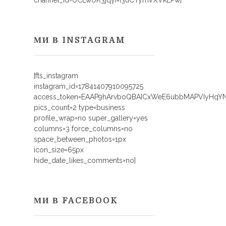
channel_id=UCLwUK3jqyM3uCTymVXVkEPw]
МИ В INSTAGRAM
[fts_instagram
instagram_id=17841407910095725
access_token=EAAP9hArvboQBAICxWeE6ubbMAPVIyHq
pics_count=2 type=business
profile_wrap=no super_gallery=yes
columns=3 force_columns=no
space_between_photos=1px
icon_size=65px
hide_date_likes_comments=no]
МИ В FACEBOOK