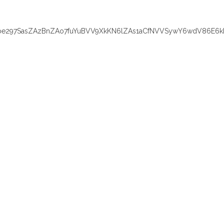
e297SasZAzBnZAo7fuYuBVV9XkKN6lZAs1aCfNVVSywY6wdV86E6k