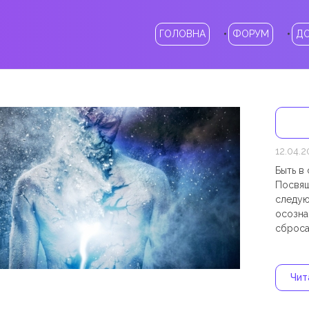
ГОЛОВНА
ФОРУМ
Д
12.04.2
Быть в
Посвящ
следую
осозна
сброса
Чита