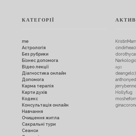
КАТЕГОРІЇ
АКТИВ
me
KristinMa
Астрологія
cindirhea
Без рубрики
dorothyca
Бізнес допомога
Narkologi
Відео лекції
ago
Діагностика онлайн
deangelo
Допомога
anthonye
Карма терапія
jerrybenn
Карти духів
Hollyfug
Кодекс
mosheforr
Консультація онлайн
ginacoron
Навчання
Очищення житла
Сакральні тури
Сеанси