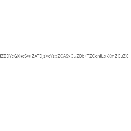
YNZBDYcGX9cSX9ZATDjzXcYzpZCAS3CUZBb4TZCqnlLo7XmZCuZCHc