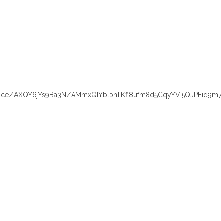
eZAXQY6jYs9Ba3NZAMmxQIYblonTKfi8ufm8d5CqyYVI5QJPFiq9m