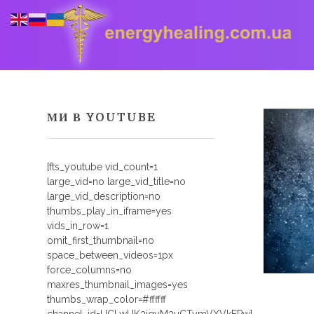
МИ В YOUTUBE
Energyhealing
Анастасія медіум,контактер,щоденник медіума,Майстер,цілительство,карма терапія,консультація онлайн,астрологія
[fts_youtube vid_count=1
large_vid=no large_vid_title=no
large_vid_description=no
thumbs_play_in_iframe=yes
vids_in_row=1
omit_first_thumbnail=no
space_between_videos=1px
force_columns=no
maxres_thumbnail_images=yes
thumbs_wrap_color=#ffffff