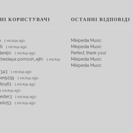
НІ КОРИСТУВАЧІ
ОСТАННІ ВІДПОВІДІ
m
Mikipedia Music
1 місяць ago
06
Mikipedia Music
1 місяць ago
tani90
Perfect, thank you!
1 місяць ago
cheskaya pomosh_ejKr
Mikipedia Music
1 місяць
Mikipedia Music
7343
1 місяць ago
den9259
1 місяць ago
et0461
1 місяць ago
1 місяць ago
ester3
1 місяць ago
ado53
1 місяць ago