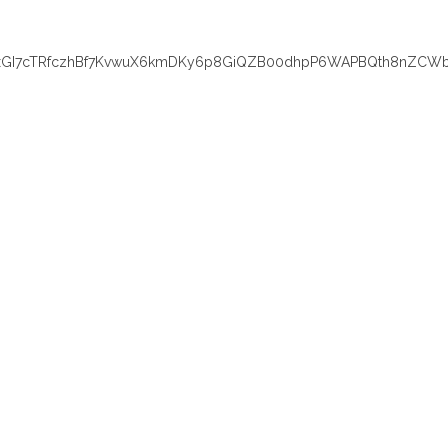
xGI7cTRfczhBf7KvwuX6kmDKy6p8GiQZB00dhpP6WAPBQth8nZCWb