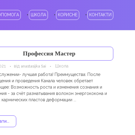
ОПОМОГА
ШКОЛА
КОРИСНЕ
КОНТАКТИ
Профессия Мастер
021
від
Школа
anastasijka Sai
 служении- лучшая работа! Преимущества: После
ения и проведения Канала человек обретает
щее: Возможность роста и изменения сознания и
ния - за счёт разматывания волокон энергококона и
 кармических пластов деформации ...
ти...