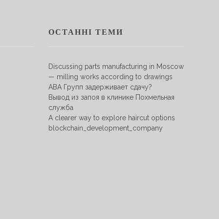
ОСТАННІ ТЕМИ
Discussing parts manufacturing in Moscow
— milling works according to drawings
АВА Групп задерживает сдачу?
Вывод из запоя в клинике Похмельная
служба
A clearer way to explore haircut options
blockchain_development_company