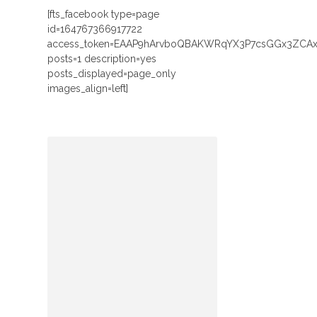
[fts_facebook type=page
id=164767366917722
access_token=EAAP9hArvboQBAKWRqYX3P7csGGx3ZCA
posts=1 description=yes
posts_displayed=page_only
images_align=left]